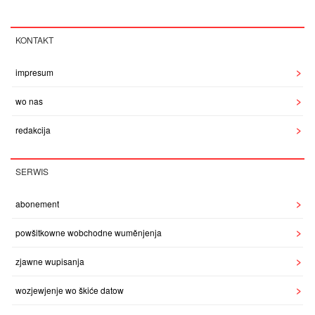
KONTAKT
impresum
wo nas
redakcija
SERWIS
abonement
powšitkowne wobchodne wuměnjenja
zjawne wupisanja
wozjewjenje wo škiće datow