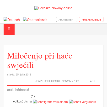
ABONEMENT
PŘIZJEWJENJE
Miłočenjo při haće
swjećili
srjeda, 25. julija 2018
E-PAPER:
SERBSKE NOWINY 142
461
artikl hódnoćić
(0 )
wulkosć pisma