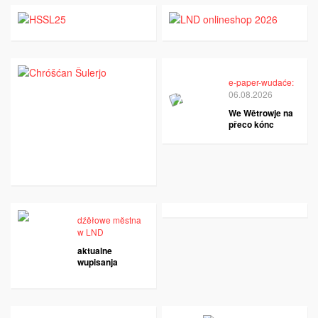
e-paper-wudaće:
06.08.2026
We Wětrowje na
přeco kónc
dźěłowe městna
w LND
aktualne
wupisanja