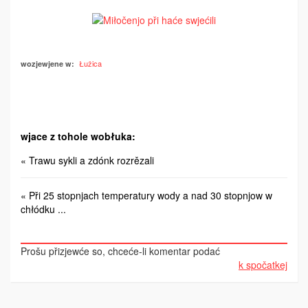
Łužica
wozjewjene w:
wjace z tohole wobłuka:
« Trawu sykli a zdónk rozrězali
« Při 25 stopnjach temperatury wody a nad 30 stopnjow w
chłódku ...
Prošu přizjewće so, chceće-li komentar podać
k spočatkej