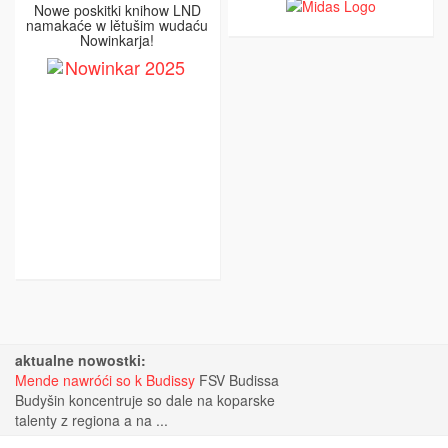
Nowe poskitki knihow LND
namakaće w lětušim wudaću
Nowinkarja!
aktualne nowostki:
Mende nawróći so k Budissy
FSV Budissa
Budyšin koncentruje so dale na koparske
talenty z regiona a na ...