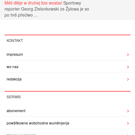
Měli dlěje w druhej lize wostać
Sportowy
reporter Georg Zielonkowski ze Žylowa je so
po hrě přećiwo ...
KONTAKT
impresum
wo nas
redakcija
SERWIS
abonement
powšitkowne wobchodne wuměnjenja