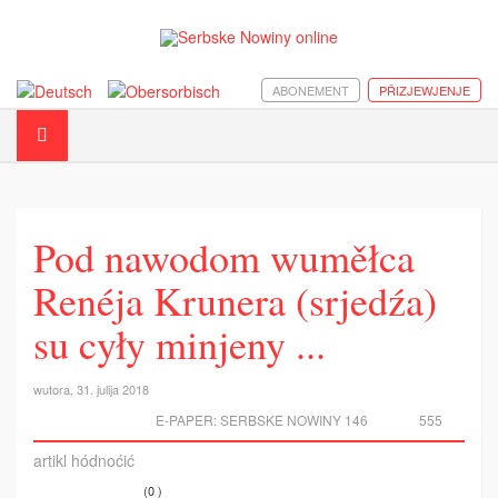
ABONEMENT
PŘIZJEWJENJE
Pod nawodom wuměłca
Renéja Krunera (srjedźa)
su cyły minjeny ...
wutora, 31. julija 2018
E-PAPER:
SERBSKE NOWINY 146
555
artikl hódnoćić
(0 )