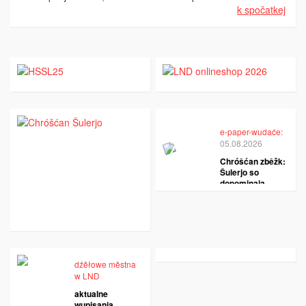
k spočatkej
e-paper-wudaće:
05.08.2026
Chróšćan zběžk:
Šulerjo so
dopominaja
dźěłowe městna
w LND
aktualne
wupisanja