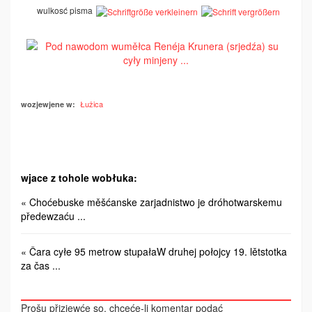
wulkosć pisma
Łužica
wozjewjene w:
wjace z tohole wobłuka:
« Choćebuske měšćanske zarjadnistwo je dróhotwarskemu
předewzaću ...
« Čara cyłe 95 metrow stupałaW druhej połojcy 19. lětstotka
za čas ...
Prošu přizjewće so, chceće-li komentar podać