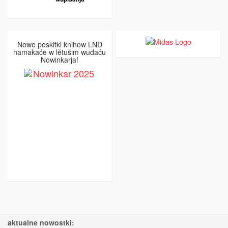
Nowe poskitki knihow LND
namakaće w lětušim wudaću
Nowinkarja!
aktualne nowostki: