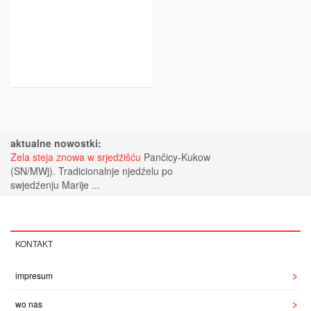
aktualne nowostki:
Zela steja znowa w srjedźišću
Pančicy-Kukow
(SN/MWj). Tradicionalnje njedźelu po
swjedźenju Marije ...
KONTAKT
impresum
wo nas