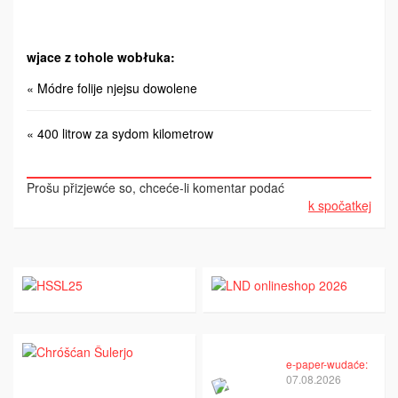
wjace z tohole wobłuka:
« Módre folije njejsu dowolene
« 400 litrow za sydom kilometrow
Prošu přizjewće so, chceće-li komentar podać
k spočatkej
e-paper-wudaće:
07.08.2026