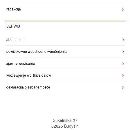
redakcija
SERWIS
abonement
powšitkowne wobchodne wuměnjenja
zjawne wupisanja
wozjewjenje wo škiće datow
deklaracija bjezbarjernosće
Sukelnska 27
02625 Budyšin