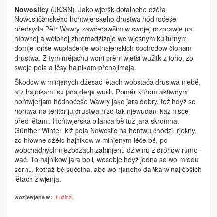
Nowoslicy
(JK/SN). Jako wjeršk dotalneho dźěła
Nowosličanskeho hońtwjer­skeho drustwa hódnoćeše
předsyda Pětr Wawry zawčerawšim w swojej rozprawje na
hłownej a wólbnej zhromadźiznje we wjes­nym kulturnym
domje lońše wupłaćenje wotnajenskich dochodow čłonam
drustwa. Z tym mějachu woni prěni wjetši wužitk z toho, zo
swoje pola a lěsy hajnikam přenajimaja.
Škodow w minjenych dźesać lětach wob­staća drustwa njebě,
a z hajnikami su jara derje wušli. Poměr k třom aktiwnym
hońtwjerjam hódnoćeše Wawry ja­ko­ jara dobry, tež hdyž so
hońtwa na te­ritoriju drustwa hižo tak njewudani kaž hišće
před lětami. Hońtwjerska bilanca bě tuž jara skromna.
Günther Winter, kiž pola Nowoslic na hońtwu chodźi, rjekny,
zo hłowne dźěło hajnikow w minjenym lěće bě, po
wobchadnych nje­zbožach zahinjenu dźiwinu z dróhow rumo­
wać. To hajnikow jara boli, wosebje hdyž jedna so wo młodu
sornu, kotraž bě sućelna, abo wo rjaneho dańka w najlěpšich
lětach žiwjenja.
Łužica
wozjewjene w: