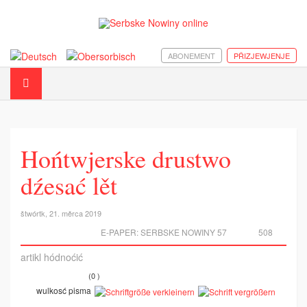
ABONEMENT
PŘIZJEWJENJE
Hońtwjerske drustwo
dźesać lět
štwórtk, 21. měrca 2019
E-PAPER:
SERBSKE NOWINY 57
508
artikl hódnoćić
(0 )
wulkosć pisma