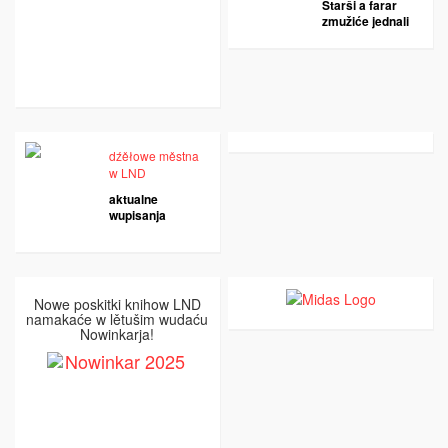
Starši a farar
zmužiće jednali
dźěłowe městna
w LND
aktualne
wupisanja
Nowe poskitki knihow LND
namakaće w lětušim wudaću
Nowinkarja!