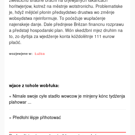
zwěsćichu snadne brachi na drjewjanych łakańcach
hońtwjerjow, kotrež na městnje wotstronichu. Problematiske
je, hdyž mějićel płonin předsydstwo drustwa wo změnje
wobsydstwa njeinformuje. To poćežuje wupłaćenje
najenskeje danje. Dale přednjese Brězan financnu rozprawu
a předstaji hospodarski plan. Wón skedźbni mjez druhim na
to, zo dyrbja za wjedźenje konta kóždolětnje 111 eurow
płaćić.
Łužica
wozjewjene w:
wjace z tohole wobłuka:
« Nimale swoje cyłe stadło wowcow je minjeny kónc tydźenja
plahowar ...
« Předłohi lěpje přihotować