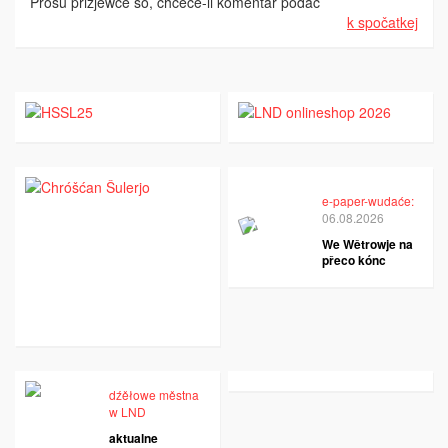
Prošu přizjewće so, chceće-li komentar podać
k spočatkej
e-paper-wudaće:
06.08.2026
We Wětrowje na
přeco kónc
dźěłowe městna
w LND
aktualne