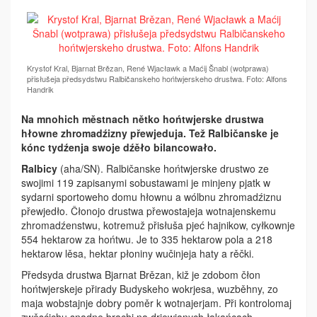
Krystof Kral, Bjarnat Brězan, René Wjacławk a Maćij Šnabl (wotprawa)
přisłušeja předsydstwu Ralbičanskeho hońtwjerskeho drustwa. Foto: Alfons
Handrik
Na mnohich městnach nětko hońtwjerske drustwa
hłowne zhromadźizny přewjeduja. Tež Ralbičanske je
kónc tydźenja swoje dźěło bilancowało.
Ralbicy
(aha/SN). Ralbičanske hońtwjerske drustwo ze
swojimi 119 zapisanymi sobustawami je minjeny pjatk w
sydarni sportoweho domu hłownu a wólbnu zhromadźiznu
přewjedło. Čłonojo drustwa přewostajeja wotnajenskemu
zhromadźenstwu, kotremuž přisłuša pjeć hajnikow, cyłkownje
554 hektarow za hońtwu. Je to 335 hektarow pola a 218
hektarow lěsa, hektar płoniny wučinjeja haty a rěčki.
Předsyda drustwa Bjarnat Brězan, kiž je zdobom čłon
hońtwjerskeje přirady Budyskeho wokrjesa, wuzběhny, zo
maja wobstajnje dobry poměr k wotnajerjam. Při kontrolomaj