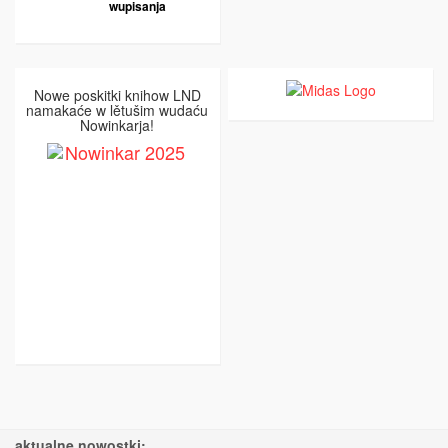
wupisanja
Nowe poskitki knihow LND
namakaće w lětušim wudaću
Nowinkarja!
aktualne nowostki: