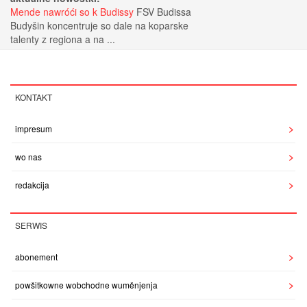
Mende nawróći so k Budissy
FSV Budissa
Budyšin koncentruje so dale na koparske
talenty z regiona a na ...
KONTAKT
impresum
wo nas
redakcija
SERWIS
abonement
powšitkowne wobchodne wuměnjenja