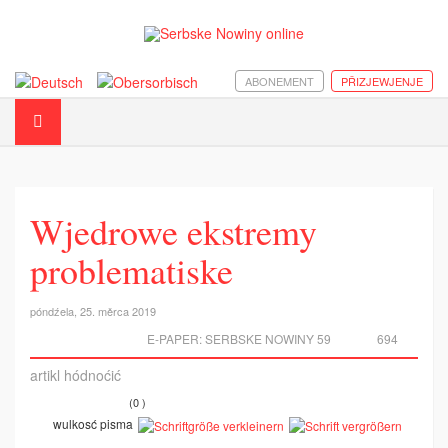
ABONEMENT
PŘIZJEWJENJE
Wjedrowe ekstremy
problematiske
póndźela, 25. měrca 2019
E-PAPER:
SERBSKE NOWINY 59
694
artikl hódnoćić
(0 )
wulkosć pisma