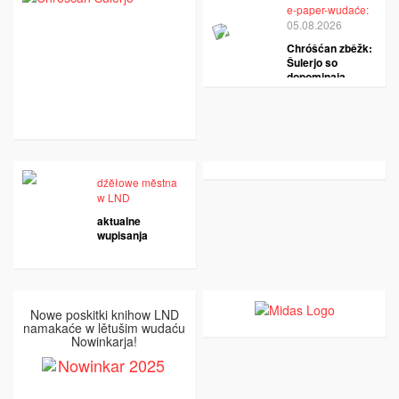
e-paper-wudaće:
05.08.2026
Chróšćan zběžk:
Šulerjo so
dopominaja
dźěłowe městna
w LND
aktualne
wupisanja
Nowe poskitki knihow LND
namakaće w lětušim wudaću
Nowinkarja!