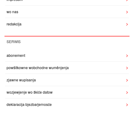
wo nas
redakcija
SERWIS
abonement
powšitkowne wobchodne wuměnjenja
zjawne wupisanja
wozjewjenje wo škiće datow
deklaracija bjezbarjernosće