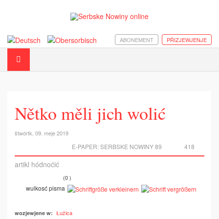
ABONEMENT
PŘIZJEWJENJE
Nětko měli jich wolić
štwórtk, 09. meje 2019
E-PAPER:
SERBSKE NOWINY 89
418
artikl hódnoćić
(0 )
wulkosć pisma
Łužica
wozjewjene w: