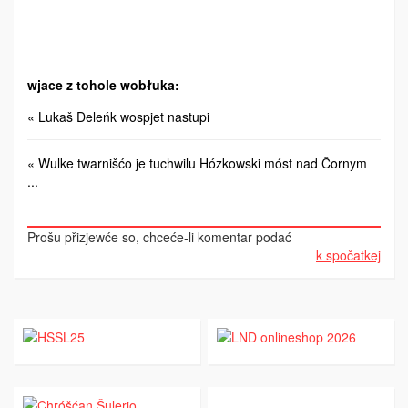
wjace z tohole wobłuka:
« Lukaš Deleńk wospjet nastupi
« Wulke twarnišćo je tuchwilu Hózkowski móst nad Čornym
...
Prošu přizjewće so, chceće-li komentar podać
k spočatkej