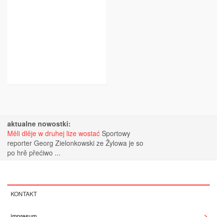
aktualne nowostki:
Měli dlěje w druhej lize wostać
Sportowy
reporter Georg Zielonkowski ze Žylowa je so
po hrě přećiwo ...
KONTAKT
impresum