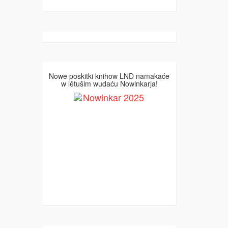
Nowe poskitki knihow LND namakaće
w lětušim wudaću Nowinkarja!