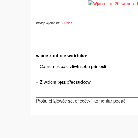
Łužica
wozjewjene w:
wjace z tohole wobłuka:
« Čorne mróčele zliwk sobu přinjesli
« Z widom bjez předsudkow
Prošu přizjewće so, chceće-li komentar podać