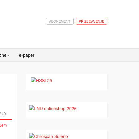
ABONEMENT
PŘIZJEWJENJE
ache
e-paper
349