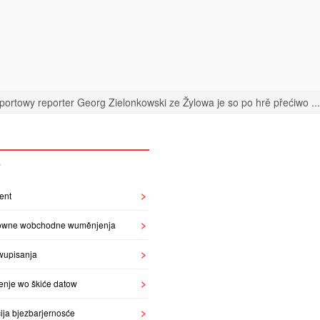
portowy reporter Georg Zielonkowski ze Žylowa je so po hrě přećiwo ...
S
ent
owne wobchodne wuměnjenja
wupisanja
enje wo škiće datow
ija bjezbarjernosće