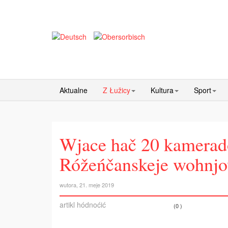
Aktualne
Z Łužicy
Kultura
Sport
Wjace hač 20 kamerad
Róžeńčanskeje wohnjow
wutora, 21. meje 2019
artikl hódnoćić
(0 )