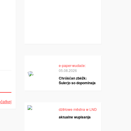
e-paper-wudaće:
05.08.2026
Chróšćan zběžk:
Šulerjo so dopominaja
čatkej
dźěłowe městna w LND
aktualne wupisanja