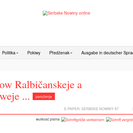
Politika
Pokiwy
Předźenak
Ausgabe in deutscher Spr
ow Ralbičanskeje a
eje ...
poručenje
E-PAPER:
SERBSKE NOWINY 97
wulkosć pisma