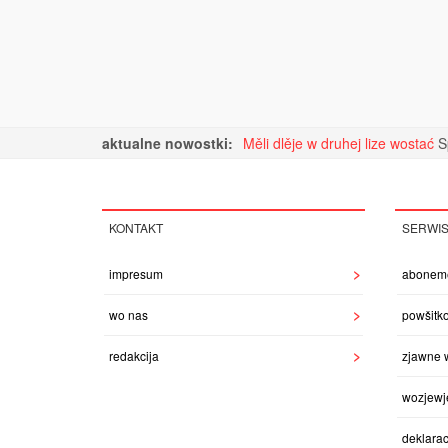
aktualne nowostki:
Měli dlěje w druhej lize wostać
S
KONTAKT
SERWI
impresum
abonem
wo nas
powšitk
redakcija
zjawne 
wozjewj
deklarac