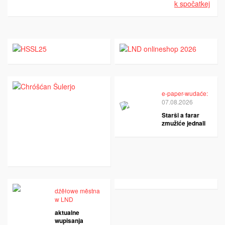
k spočatkej
e-paper-wudaće:
07.08.2026
Starši a farar
zmužiće jednali
dźěłowe městna
w LND
aktualne
wupisanja