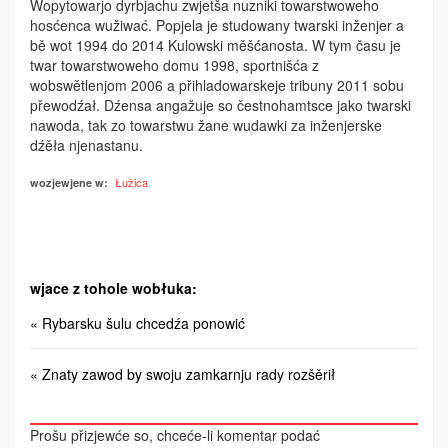
Wopytowarjo dyrbjachu zwjetša nuzniki towarstwoweho
hosćenca wužiwać. Popjela je studowany twarski inženjer a
bě wot 1994 do 2014 Kulowski měšćanosta. W tym času je
twar towarstwoweho domu 1998, sportnišća z
wobswětlenjom 2006 a přihladowarskeje tribuny 2011 sobu
přewodźał. Dźensa angažuje so čestnohamtsce jako twarski
nawoda, tak zo towarstwu žane wudawki za inženjerske
dźěła njenastanu.
Łužica
wozjewjene w:
wjace z tohole wobłuka:
« Rybarsku šulu chcedźa ponowić
« Znaty zawod by swoju zamkarnju rady rozšěrił
Prošu přizjewće so, chceće-li komentar podać