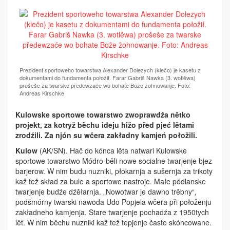
Prezident sportoweho towarstwa Alexander Dolezych (klečo) je kasetu z
dokumentami do fundamenta połožił. Farar Gabriš Nawka (3. wotlěwa)
prošeše za twarske předewzaće wo bohate Bože žohnowanje. Foto:
Andreas Kirschke
Kulowske sportowe towarstwo zwoprawdźa nětko
projekt, za kotryž běchu ideju hižo před pjeć lětami
zrodźili. Za njón­ su wčera zakładny kamjeń połožili.­
Kulow
(AK/SN). Hač do kónca lěta natwari Kulowske
sportowe towarstwo Módro-běli nowe socialne twarjenje bjez
barjerow. W nim budu nuzniki, płokarnja a sušernja za trikoty
kaž tež skład za bule a sportowe nastroje. Małe pódlanske
twarjenje budźe dźěłarnja. „Nowo­twar je dawno trěbny“,
podšmórny twarski nawoda Udo Popjela wčera při połoženju
zakładneho kamjenja. Stare twarjenje pochadźa z 1950tych
lět. W nim běchu nuzniki kaž tež tepjenje často skóncowane.