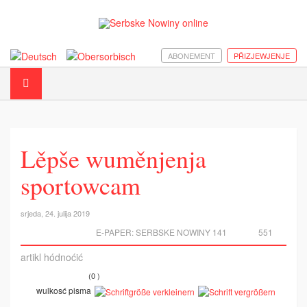
ABONEMENT
PŘIZJEWJENJE
Lěpše wuměnjenja
sportowcam
srjeda, 24. julija 2019
E-PAPER:
SERBSKE NOWINY 141
551
artikl hódnoćić
(0 )
wulkosć pisma