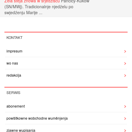
Zela steja znowa w srjedźišću
Pančicy-Kukow
(SN/MWj). Tradicionalnje njedźelu po
swjedźenju Marije ...
KONTAKT
impresum
wo nas
redakcija
SERWIS
abonement
powšitkowne wobchodne wuměnjenja
zjawne wupisanja