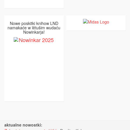
Nowe poskitki knihow LND
namakaće w lětušim wudaću
Nowinkarja!
aktualne nowostki: