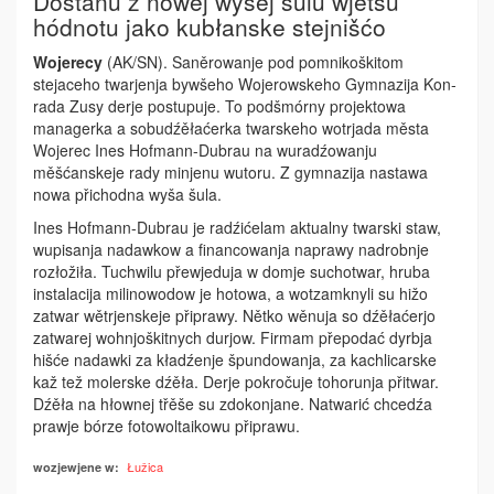
Dóstanu z nowej wyšej šulu wjetšu
hódnotu jako kubłanske stejnišćo
Wojerecy
(AK/SN). Saněrowanje pod pomnikoškitom
stejaceho twarjenja by­wšeho Wojerowskeho Gymnazija Kon­
rada Zusy derje postupuje. To podšmórny projektowa
managerka a sobudźěłaćerka twarskeho wotrjada města
Wojerec Ines Hofmann-Dubrau na wuradźowanju
měšćanskeje­ rady minjenu wutoru. Z gymnazija nastawa
nowa přichodna wyša šula.
Ines Hofmann-Dubrau je radźićelam aktualny twarski staw,
wupisanja nadawkow a financowanja naprawy nadrobnje
rozłožiła. Tuchwilu přewjeduja w domje suchotwar, hruba
instalacija milinowodow je hotowa, a wotzamknyli su hižo
zatwar wětrjenskeje připrawy. Nětko wěnuja so dźěłaćerjo
zatwarej wohnjoškitnych durjow. Firmam přepodać dyrbja
hišće nadawki za kładźenje špundowanja, za kachlicarske
kaž tež molerske dźěła. Derje pokročuje tohorunja přitwar.
Dźěła na hłownej třěše su zdokonjane. Natwarić chcedźa
prawje bórze fotowoltaikowu připrawu.
Łužica
wozjewjene w: