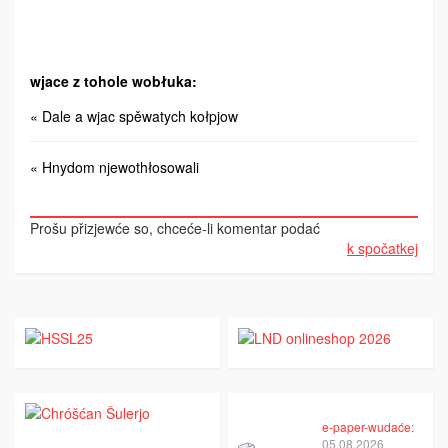
wjace z tohole wobłuka:
« Dale a wjac spěwatych kołpjow
« Hnydom njewothłosowali
Prošu přizjewće so, chceće-li komentar podać
k spočatkej
e-paper-wudaće:
05.08.2026