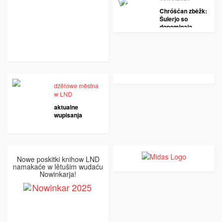
Chróšćan zběžk:
Šulerjo so
dopominaja
dźěłowe městna
w LND
aktualne
wupisanja
Nowe poskitki knihow LND
namakaće w lětušim wudaću
Nowinkarja!