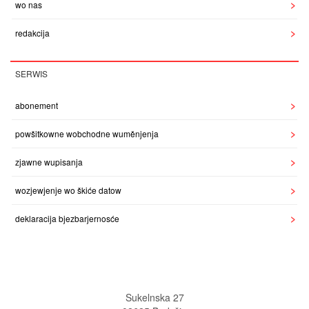
wo nas
redakcija
SERWIS
abonement
powšitkowne wobchodne wuměnjenja
zjawne wupisanja
wozjewjenje wo škiće datow
deklaracija bjezbarjernosće
Sukelnska 27