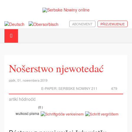
ABONEMENT
PŘIZJEWJENJE
Nošerstwo njewotedać
pjatk, 01. nowembera 2019
E-PAPER:
SERBSKE NOWINY 211
479
artikl hódnoćić
(0 )
wulkosć pisma