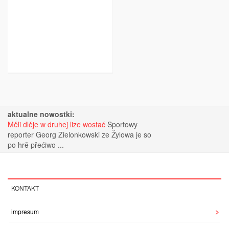
aktualne nowostki:
Měli dlěje w druhej lize wostać
Sportowy
reporter Georg Zielonkowski ze Žylowa je so
po hrě přećiwo ...
KONTAKT
impresum