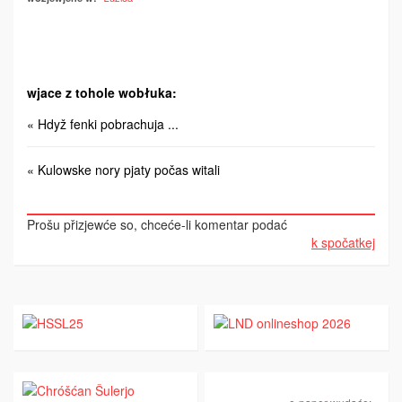
wjace z tohole wobłuka:
« Hdyž fenki pobrachuja ...
« Kulowske nory pjaty počas witali
Prošu přizjewće so, chceće-li komentar podać
k spočatkej