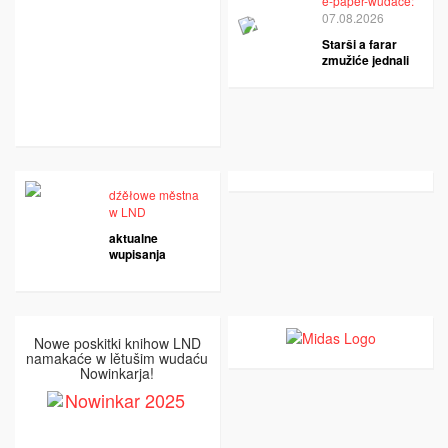
e-paper-wudaće:
07.08.2026
Starši a farar
zmužiće jednali
dźěłowe městna
w LND
aktualne
wupisanja
Nowe poskitki knihow LND
namakaće w lětušim wudaću
Nowinkarja!