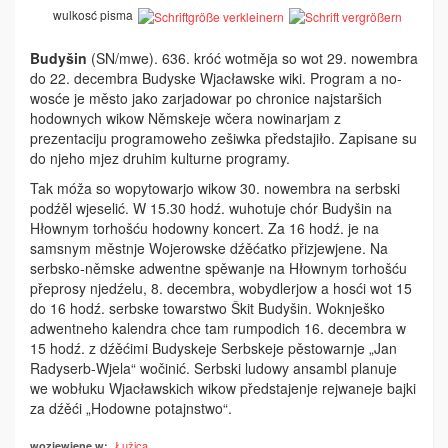
wulkosć pisma
Budyšin
(SN/mwe). 636. króć wotměja so wot 29. nowembra
do 22. decembra Budyske Wjacławske wiki. Program a no­
wosće je město jako zarjadowar po chronice najstaršich
hodownych wikow Němskeje wčera nowinarjam z
prezentaciju programoweho zešiwka předstajiło. Zapisane su
do njeho mjez druhim kulturne programy.
Tak móža so wopytowarjo wikow 30. nowembra na serbski
podźěl wjeselić. W 15.30 hodź. wuhotuje chór Budyšin na
Hłownym torhošću hodowny koncert. Za 16 hodź. je na
samsnym městnje Wojerowske dźěćatko přizjewjene. Na
serbsko-němske adwentne spěwanje na Hłownym torhošću
přeprosy njedźelu, 8. decembra, wobydlerjow a hosći wot 15
do 16 hodź. serbske towarstwo Škit Budyšin. Woknješko
adwentneho kalendra chce tam rumpodich 16. decembra w
15 hodź. z dźěćimi Budyskeje Serb­skeje pěstowarnje „Jan
Radyserb-Wjela“ wočinić. Serbski ludowy ansambl pla­nuje
we wobłuku Wjacławskich­ wikow předstajenje rejwaneje bajki
za dźěći „Hodowne potajnstwo“.
Łužica
wozjewjene w: