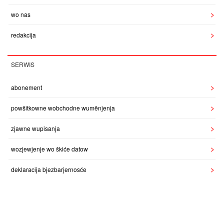
wo nas
redakcija
SERWIS
abonement
powšitkowne wobchodne wuměnjenja
zjawne wupisanja
wozjewjenje wo škiće datow
deklaracija bjezbarjernosće