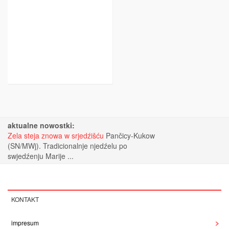
aktualne nowostki:
Zela steja znowa w srjedźišću
Pančicy-Kukow
(SN/MWj). Tradicionalnje njedźelu po
swjedźenju Marije ...
KONTAKT
impresum