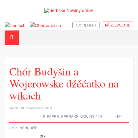
ABONEMENT
PŘIZJEWJENJE
Chór Budyšin a
Wojerowske dźěćatko na
wikach
srjeda, 13. nowembera 2019
E-PAPER:
SERBSKE NOWINY 219
459
artikl hódnoćić
(0 )