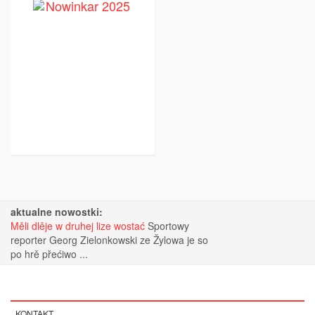
aktualne nowostki:
Měli dlěje w druhej lize wostać
Sportowy
reporter Georg Zielonkowski ze Žylowa je so
po hrě přećiwo ...
KONTAKT