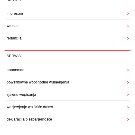
impresum
wo nas
redakcija
SERWIS
abonement
powšitkowne wobchodne wuměnjenja
zjawne wupisanja
wozjewjenje wo škiće datow
deklaracija bjezbarjernosće