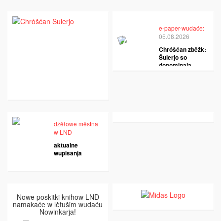
e-paper-wudaće:
05.08.2026
Chróšćan zběžk:
Šulerjo so
dopominaja
dźěłowe městna
w LND
aktualne
wupisanja
Nowe poskitki knihow LND
namakaće w lětušim wudaću
Nowinkarja!