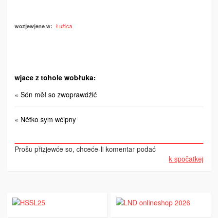
Łužica
wozjewjene w:
wjace z tohole wobłuka:
« Són měł so zwoprawdźić
« Nětko sym wćipny
Prošu přizjewće so, chceće-li komentar podać
k spočatkej