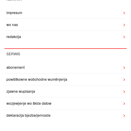
impresum
wo nas
redakcija
SERWIS
abonement
powšitkowne wobchodne wuměnjenja
zjawne wupisanja
wozjewjenje wo škiće datow
deklaracija bjezbarjernosće