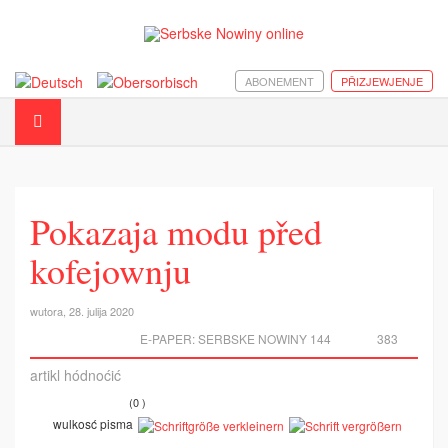
ABONEMENT
PŘIZJEWJENJE
Pokazaja modu před
kofejownju
wutora, 28. julija 2020
E-PAPER:
SERBSKE NOWINY 144
383
artikl hódnoćić
(0 )
wulkosć pisma