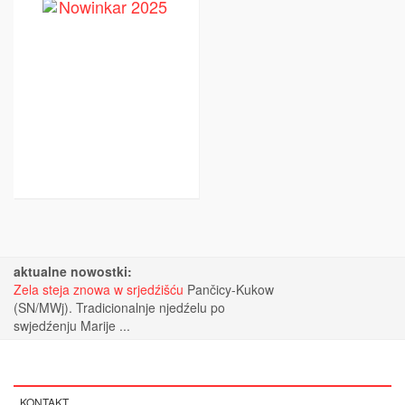
aktualne nowostki:
Zela steja znowa w srjedźišću
Pančicy-Kukow
(SN/MWj). Tradicionalnje njedźelu po
swjedźenju Marije ...
KONTAKT