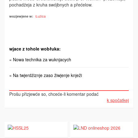
pochadźeja z kruha swójbnych a přećelow.
Łužica
wozjewjene w:
wjace z tohole wobłuka:
« Nowa technika za wuknjacych
« Na twjerdźiznje zaso žiwjenje knježi
Prošu přizjewće so, chceće-li komentar podać
k spočatkej