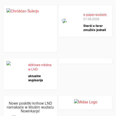
e-paper-wudaće:
07.08.2026
Starši a farar
zmužiće jednali
dźěłowe městna
w LND
aktualne
wupisanja
Nowe poskitki knihow LND
namakaće w lětušim wudaću
Nowinkarja!