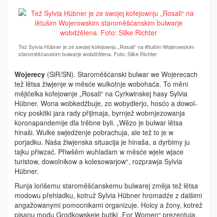
Tež Sylvia Hübner je ze swojej kofejownju „Rosali“ na lětušim Wojerowskim
staroměšćanskim bulwarje wobdźělena. Foto: Silke Richter
Wojerecy
(SiR/SN). Staroměšćanski bulwar we Wojerecach
tež lětsa žiwjenje w měsće wulkotnje wobohaća. To měni
mějićelka kofejownje „Rosali“ na Cyrkwinskej hasy Sylvia
Hübner. Wona wobkedź­buje, zo wobydlerjo, hosćo a dowol­
nicy poskitki jara rady přiji­maja, byrnjež wobmjezowanja
korona­pandemije dla trěbne byli. „Wězo je bulwar­ lětsa
hinaši. Wulke swjedźenje pobrachuja, ale tež to je w
porjadku. Naša­ žiwjenska situacija je hinaša, a dyr­bimy ju
tajku přiwzać. Při­wšěm wu­hladam w měsće wjele wjace
turistow, dowolnikow a kolesowarjow“, rozprawja Sylvia
Hübner.
Runja lońšemu staroměšćanskemu bulwarej změja tež lětsa
modowu přehladku, kotruž Sylvia Hübner hromadźe z dalšimi
angažowanymi pomocnikami organizuje. Holcy a žony, kotrež
pisanu modu Grodkowskeje butiki „For Women“ prezentuja,