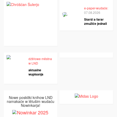
e-paper-wudaće:
07.08.2026
Starši a farar
zmužiće jednali
dźěłowe městna
w LND
aktualne
wupisanja
Nowe poskitki knihow LND
namakaće w lětušim wudaću
Nowinkarja!