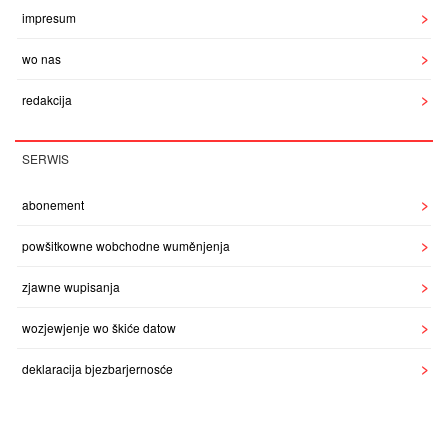
impresum
wo nas
redakcija
SERWIS
abonement
powšitkowne wobchodne wuměnjenja
zjawne wupisanja
wozjewjenje wo škiće datow
deklaracija bjezbarjernosće