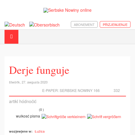
ABONEMENT
PŘIZJEWJENJE
Derje funguje
štwórtk, 27. awgusta 2020
E-PAPER:
SERBSKE NOWINY 166
332
artikl hódnoćić
(0 )
wulkosć pisma
Łužica
wozjewjene w: