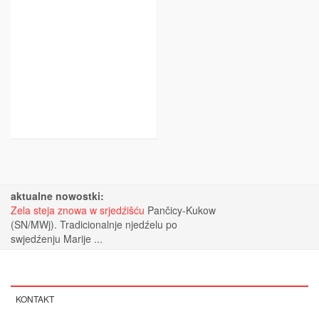
aktualne nowostki:
Zela steja znowa w srjedźišću
Pančicy-Kukow
(SN/MWj). Tradicionalnje njedźelu po
swjedźenju Marije ...
KONTAKT