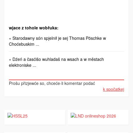
wjace z tohole wobłuka:
« Starodawny són spjelnił je sej Thomas Pöschke w
Choćebuskim ...
« Dźeń a časćišo wuhladaš na wsach a w městach
elektroniske ...
Prošu přizjewće so, chceće-li komentar podać
k spočatkej