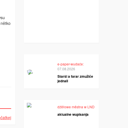
wsu
 nětko
e-paper-wudaće:
07.08.2026
Starši a farar zmužiće
jednali
dźěłowe městna w LND
aktualne wupisanja
čatkej