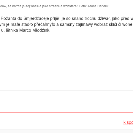
w, za kotrež je sej wóslika jako stražnika wobstarał. Foto: Alfons Handrik
Róžanta do Smjerdźaceje přijěł, je so snano trochu dźiwał, jako před 
m je małe sta­dło přećahnyło a samsny zajimawy wobraz skići ći wone
0. lětnika Marco Młodźink.
k spo