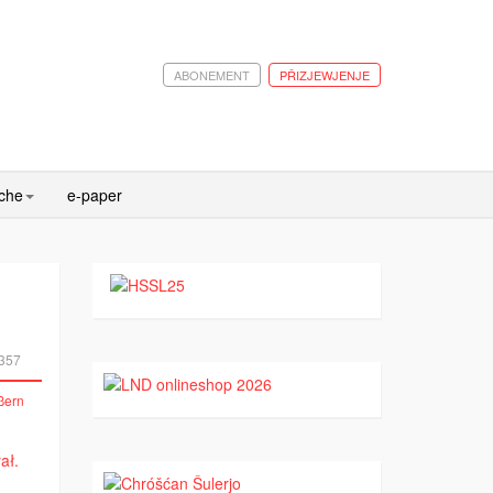
ABONEMENT
PŘIZJEWJENJE
ache
e-paper
357