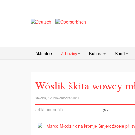
Aktualne
Z Łužicy
Kultura
Sport
Wóslik škita wowcy m
štwórtk, 12. nowembera 2020
artikl hódnoćić
(0 )