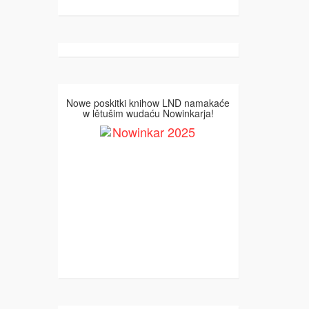
Nowe poskitki knihow LND namakaće
w lětušim wudaću Nowinkarja!