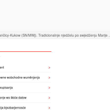
nčicy-Kukow (SN/MWj). Tradicionalnje njedźelu po swjedźenju Marije ..
S
ent
owne wobchodne wuměnjenja
wupisanja
enje wo škiće datow
ija bjezbarjernosće