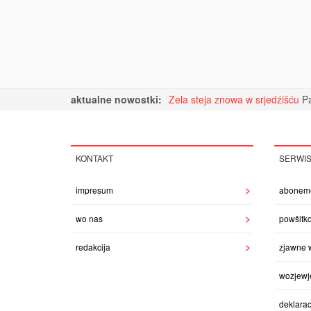
aktualne nowostki:
Zela steja znowa w srjedźišću
Pa
KONTAKT
SERWI
impresum
abonem
wo nas
powšitk
redakcija
zjawne 
wozjewj
deklarac