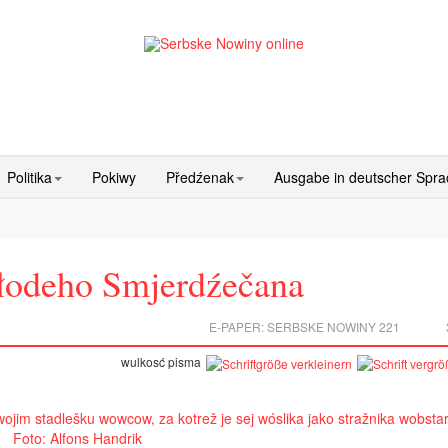
Politika
Pokiwy
Předźenak
Ausgabe in deutscher Spr
łodeho Smjerdźečana
E-PAPER:
SERBSKE NOWINY 221
wulkosć pisma