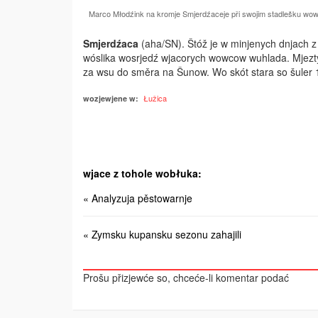
Marco Młodźink na kromje Smjerdźaceje při swojim stadlešku wowco
Smjerdźaca
(aha/SN). Štóž je w minjenych dnjach z 
wóslika wosrjedź wjacorych wowcow wuhlada. Mjezty
za wsu do směra na Šunow. Wo skót stara so šuler 1
Łužica
wozjewjene w:
wjace z tohole wobłuka:
« Analyzuja pěstowarnje
« Zymsku kupansku sezonu zahajili
Prošu přizjewće so, chceće-li komentar podać