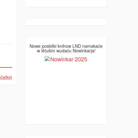
Nowe poskitki knihow LND namakaće
w lětušim wudaću Nowinkarja!
čatkej