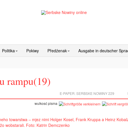
Politika
Pokiwy
Předźenak
Ausgabe in deutscher Spr
u rampu(19)
E-PAPER:
SERBSKE NOWINY 229
wulkosć pisma