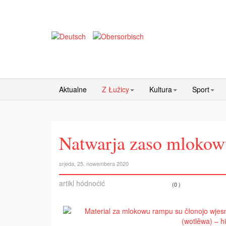
Aktualne
Z Łužicy
Kultura
Sport
Natwarja zaso mlokow
srjeda, 25. nowembera 2020
artikl hódnoćić
(0 )