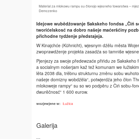
Material za mlokowu rampu su čłonojo wjesneho towarstwa – mjez n
Demczenko
Idejowe wubědźowanje Sakskeho fondsa „Čiń so
tworićelskosć na dobro našeje maćeršćiny po­zb
přichodne tydźenje předstajeja.
W Kinajchće (Kühnicht), wjesnym dźělu města Wojer
zwoprawdźenje projekta zasadźa so tamniše wjesne
Pjenjezy za swoje předewzaće přińdu ze Sakskeho 
a socialnym nošerjam kaž tež komunam we łužiski
lěta 2038 dla, trěbnu strukturnu změnu sobu wuhot
našeje domizny wobdźěla“, potwjerdźa jeho čłon T
mlokoweje rampy“ su so wo podpěru z Čiń sobu-fonds
dwurěčnosć“ 1 600 eurow.
Łužica
wozjewjene w:
Galerija