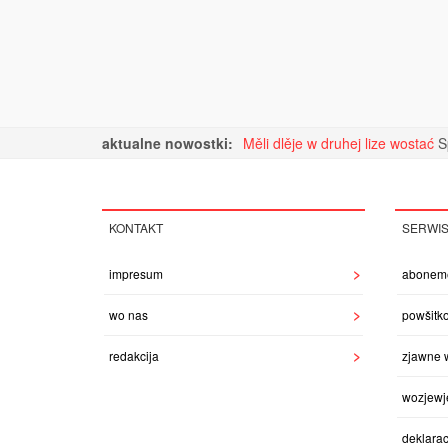
aktualne nowostki:
Měli dlěje w druhej lize wostać
S
KONTAKT
SERWI
impresum
abonem
wo nas
powšitk
redakcija
zjawne 
wozjewj
deklarac