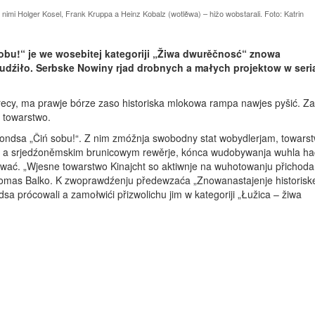
imi Holger Kosel, Frank Kruppa a Heinz Kobalz (wotlěwa) – hižo wobstarali. Foto: Katrin
bu!“ je we wosebitej kategoriji „Žiwa dwurěčnosć“ znowa
udźiło. Serbske Nowiny rjad drobnych a małych projektow w seri
ecy, ma prawje bórze zaso historiska mlokowa rampa nawjes pyšić. Za
 towarstwo.
fondsa „Čiń sobu!“. Z nim zmóžnja swobodny stat wobydlerjam, towar
m a srjedźoněmskim brunicowym rewěrje, kónca wudobywanja wuhla ha
ować. „Wjesne towarstwo Kinajcht so aktiwnje na wuhotowanju přichoda
homas Balko. K zwoprawdźenju předewzaća „Znowanastajenje historisk
a prócowali a zamołwići přizwolichu jim w kategoriji „Łužica – žiwa