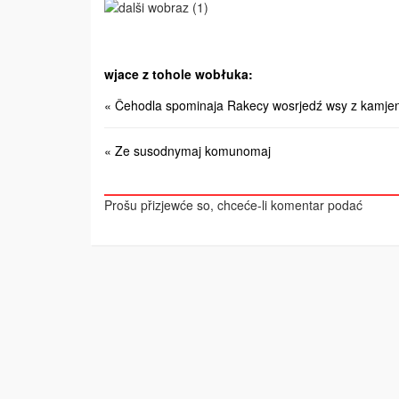
wjace z tohole wobłuka:
« Čehodla spominaja Rakecy wosrjedź wsy z kamjenj
« Ze susodnymaj komunomaj
Prošu přizjewće so, chceće-li komentar podać