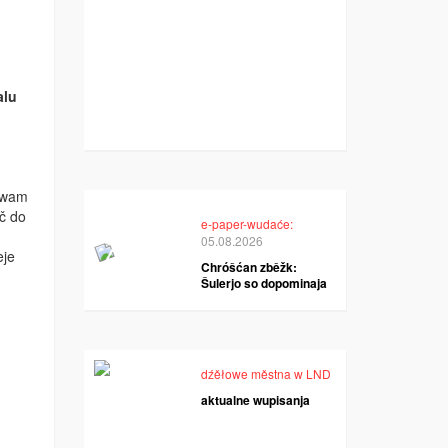
alu
stwam
č do
e-paper-wudaće:
05.08.2026
eje
Chróšćan zběžk:
Šulerjo so dopominaja
dźěłowe městna w LND
aktualne wupisanja