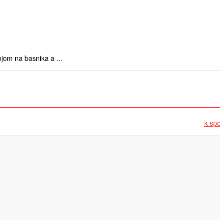
om na basnika a ...
k spo