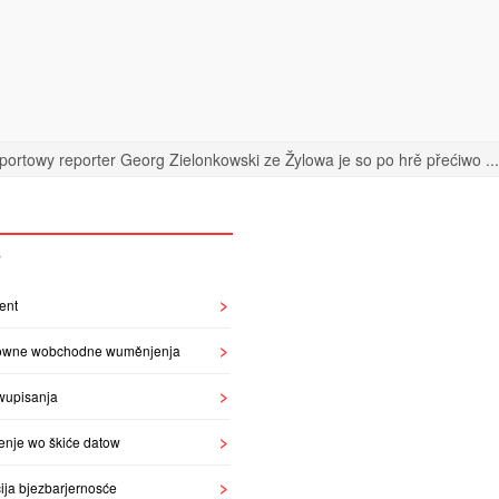
portowy reporter Georg Zielonkowski ze Žylowa je so po hrě přećiwo ...
S
ent
owne wobchodne wuměnjenja
wupisanja
enje wo škiće datow
ija bjezbarjernosće