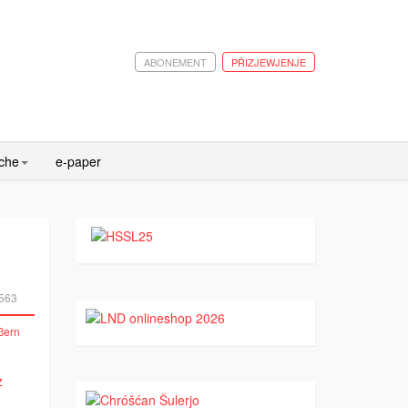
ABONEMENT
PŘIZJEWJENJE
ache
e-paper
563