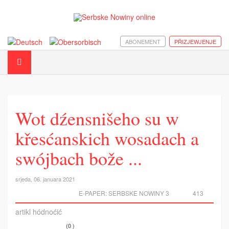
ABONEMENT
PŘIZJEWJENJE
Wot dźensnišeho su w
křesćanskich wosadach a
swójbach bože ...
srjeda, 06. januara 2021
E-PAPER:
SERBSKE NOWINY 3
413
artikl hódnoćić
(0 )