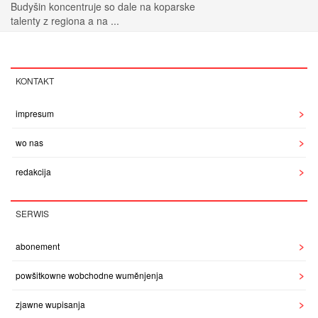
Budyšin koncentruje so dale na koparske
talenty z regiona a na ...
KONTAKT
impresum
wo nas
redakcija
SERWIS
abonement
powšitkowne wobchodne wuměnjenja
zjawne wupisanja