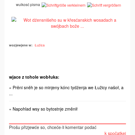
wulkosć pisma
Łužica
wozjewjene w:
wjace z tohole wobłuka:
« Prěni sněh je so minjeny kónc tydźenja we Łužicy našoł, a
...
« Napohlad wsy so bytostnje změnił
Prošu přizjewće so, chceće-li komentar podać
k spočatkej