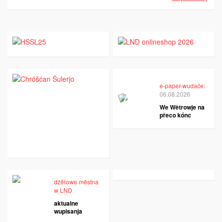
e-paper-wudaće:
06.08.2026
We Wětrowje na
přeco kónc
dźěłowe městna
w LND
aktualne
wupisanja