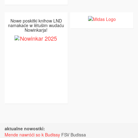
Nowe poskitki knihow LND
namakaće w lětušim wudaću
Nowinkarja!
aktualne nowostki:
Mende nawróći so k Budissy
FSV Budissa