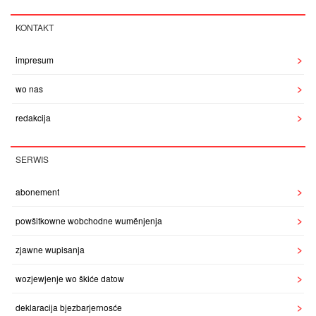
KONTAKT
impresum
wo nas
redakcija
SERWIS
abonement
powšitkowne wobchodne wuměnjenja
zjawne wupisanja
wozjewjenje wo škiće datow
deklaracija bjezbarjernosće