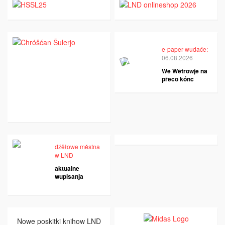
e-paper-wudaće:
06.08.2026
We Wětrowje na
přeco kónc
dźěłowe městna
w LND
aktualne
wupisanja
Nowe poskitki knihow LND