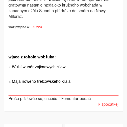
gratownja nastanje njedaloko kružneho wobchada w
zapadnym dźělu Slepoho při dróze do směra na Nowy
Miłoraz.
Łužica
wozjewjene w:
wjace z tohole wobłuka:
« Wulki wuběr zajimawych cilow
« Maja noweho třělcowskeho krala
Prošu přizjewće so, chceće-li komentar podać
k spočatkej