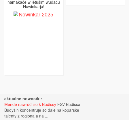
namakaće w lětušim wudaću
Nowinkarja!
aktualne nowostki:
Mende nawróći so k Budissy
FSV Budissa
Budyšin koncentruje so dale na koparske
talenty z regiona a na ...