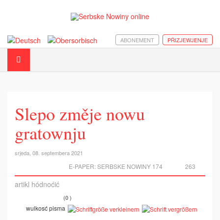
ABONEMENT
PŘIZJEWJENJE
Slepo změje nowu
gratownju
srjeda, 08. septembera 2021
E-PAPER:
SERBSKE NOWINY 174
263
artikl hódnoćić
(0 )
wulkosć pisma