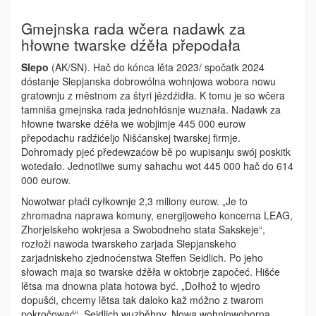
Gmejnska rada wčera nadawk za
hłowne twarske dźěła přepodała
Slepo
(AK/SN). Hač do kónca lěta 2023/ spočatk 2024
dóstanje Slepjanska dobrowólna wohnjowa wobora nowu
gratownju z městnom za štyri jězdźidła. K tomu je so wčera
tamniša gmejnska rada jednohłósnje wuznała. Nadawk za
hłowne twarske dźěła we wobjimje 445 000 eurow
přepodachu radźićeljo Nišćanskej twarskej firmje.
Dohromady pjeć předewzaćow bě po wupisanju swój poskitk
wotedało. Jednotliwe sumy sahachu wot 445 000 hač do 614
000 eurow.
Nowotwar płaći cyłkownje 2,3 miliony eurow. „Je to
zhromadna naprawa komuny, energijoweho koncerna LEAG,
Zhorjelskeho wokrjesa a Swobodneho stata Sakskeje“,
rozłoži nawoda twarskeho zarjada Slepjanskeho
zarjadniskeho zjednoćenstwa Steffen Seidlich. Po jeho
słowach maja so twarske dźěła w oktobrje započeć. Hišće
lětsa ma dnowna plata hotowa być. „Dołhož to wjedro
dopušći, chcemy lětsa tak daloko kaž móžno z twarom
pokročować“, Seidlich wuzbě­hny. Nowa wohnjowoborna