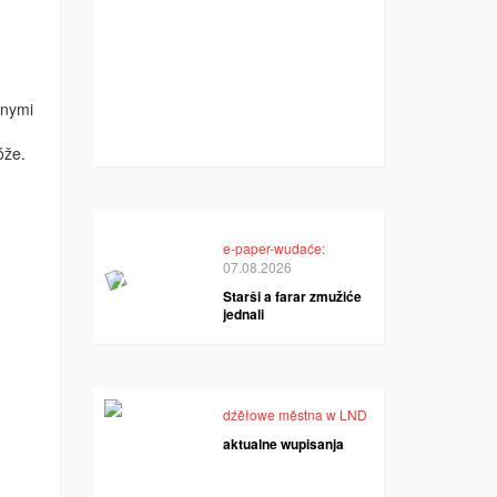
dnymi
óže.
e-paper-wudaće:
07.08.2026
Starši a farar zmužiće
jednali
dźěłowe městna w LND
aktualne wupisanja