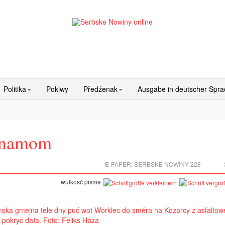
Politika
Pokiwy
Předźenak
Ausgabe in deutscher Spr
znamom
E-PAPER:
SERBSKE NOWINY 228
wulkosć pisma