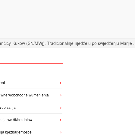
nčicy-Kukow (SN/MWj). Tradicionalnje njedźelu po swjedźenju Marije ..
S
ent
owne wobchodne wuměnjenja
wupisanja
enje wo škiće datow
ija bjezbarjernosće