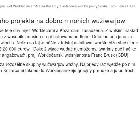
 puć wot Worklec do směra na Kozarcy z asfaltowej worštu pokryć dała. Foto: Feliks Haza
eho projekta na dobro mnohich wužiwarjow
ě tele dny mjez Workle­cami a Kozarcami zasadźena. Z wulkimi nakła
jón z wosebitej mašinu na přihotowanu podłohu. Dotal bě puć jeno ze
achu. Nět­ko­­ so tajke něšto z tołstej asfaltowej worštu­ hižo stać njem
ač 20 000 eurow. „Dokelž wjace wudać njemóžemy, twarimy puć hač ke
 angažować“, praji Worklečanski wjesnjanosta Franc Brusk (CDU).
 za rozdźělne skupiny wužiwarjow wažny. Najprjedy raz wjedźe po nim
 Kozarcami takrjec do Worklečanskeje gmejny přeń­dźe a ju po třoch