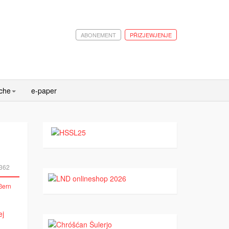
ABONEMENT
PŘIZJEWJENJE
ache
e-paper
362