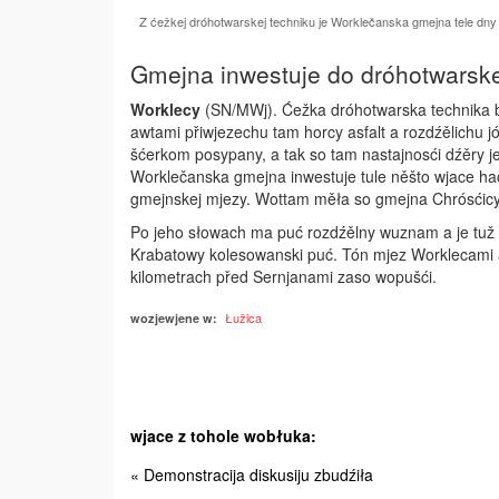
Z ćežkej dróhotwarskej techniku je Worklečanska gmejna tele dny
Gmejna inwestuje do dróhotwarsk
Worklecy
(SN/MWj). Ćežka dróhotwarska technika b
awtami přiwjezechu tam horcy asfalt a rozdźělichu 
šćerkom posypany, a tak so tam nastajnosći dźěry jewj
Worklečanska gmejna inwestuje tule něšto wjace h
gmejnskej mjezy. Wottam měła so gmejna Chrósćicy
Po jeho słowach ma puć rozdźělny wu­znam a je tuž
Krabatowy kolesowanski puć. Tón mjez Worklecami a
kilometrach před Sernjanami zaso wopušći.
Łužica
wozjewjene w:
wjace z tohole wobłuka:
« Demonstracija diskusiju zbudźiła