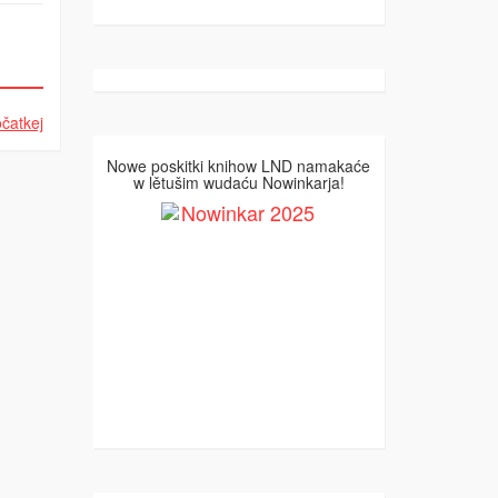
čatkej
Nowe poskitki knihow LND namakaće
w lětušim wudaću Nowinkarja!