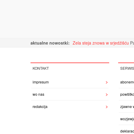
aktualne nowostki:
Zela steja znowa w srjedźišću
Pa
KONTAKT
SERWI
impresum
abonem
wo nas
powšitk
redakcija
zjawne 
wozjewj
deklarac