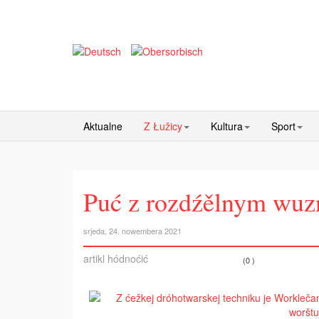
Aktualne
Z Łužicy
Kultura
Sport
Puć z rozdźělnym wu
srjeda, 24. nowembera 2021
artikl hódnoćić
(0 )