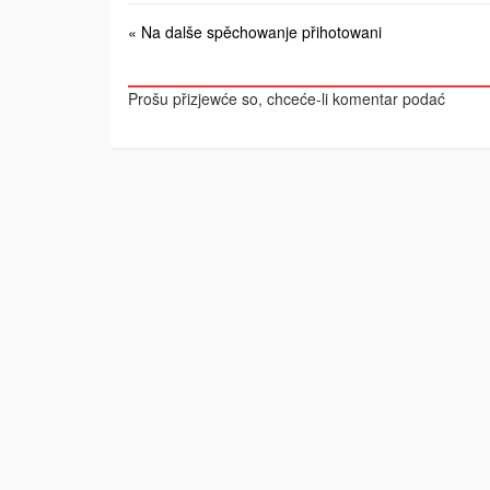
« Na dalše spěchowanje přihotowani
Prošu přizjewće so, chceće-li komentar podać