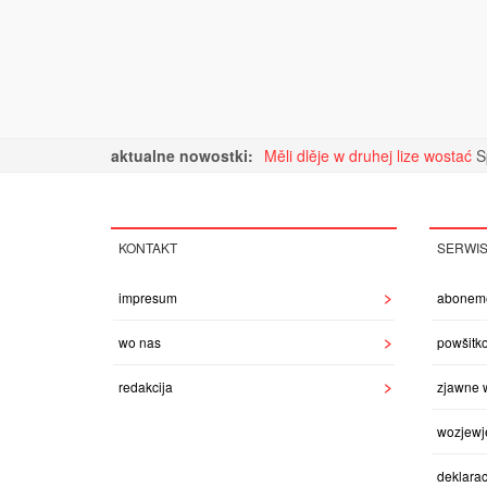
aktualne nowostki:
Měli dlěje w druhej lize wostać
S
KONTAKT
SERWI
impresum
abonem
wo nas
powšitk
redakcija
zjawne 
wozjewj
deklarac