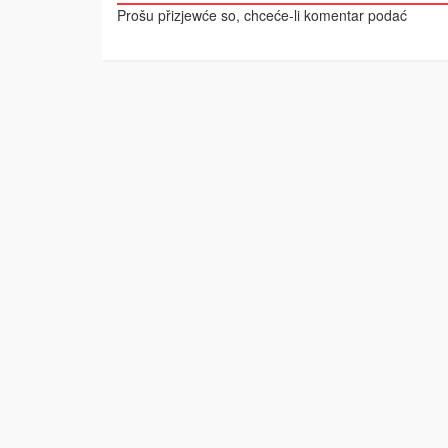
Prošu přizjewće so, chceće-li komentar podać