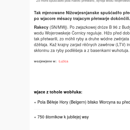
Zo móhli spušćadło pola Rakec přetwarić, dyrbja wodu Wojerowske
Tak mjenowane Nižowjesnjanske spušća­dło před 
po wjacore měsacy trajacym přetwarje dokónčili
Rakecy
(SN/MWj). Po zwjazkowej dróze B 96 z Budy
wodu Wojerowskeje Čornicy reguluje. Hižo před dob
tak přetwarili, zo móhli ryby a druhe wódne zwěrja
dźěłaja. Kaž krajny zarjad rěčnych zawěrow (LTV) i
skłoninu za ryby podlěšeja a z basenkami wuhotuja.
Łužica
wozjewjene w:
wjace z tohole wobłuka:
« Pola Běłeje Hory (Belgern) blisko Worcyna su pře
« 750 štomikow k jubilejej wsy