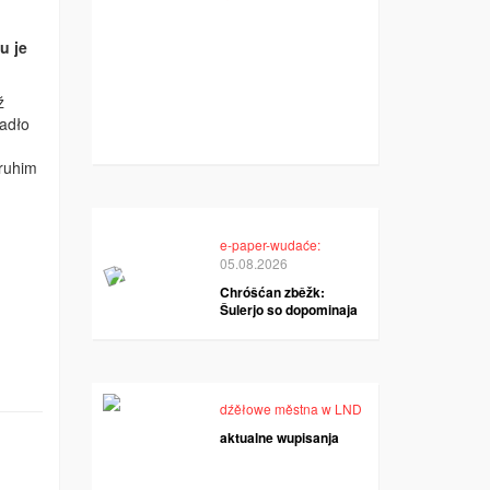
u je
ž
ćadło
druhim
e-paper-wudaće:
05.08.2026
Chróšćan zběžk:
Šulerjo so dopominaja
dźěłowe městna w LND
aktualne wupisanja