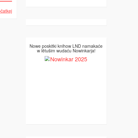
čatkej
Nowe poskitki knihow LND namakaće
w lětušim wudaću Nowinkarja!