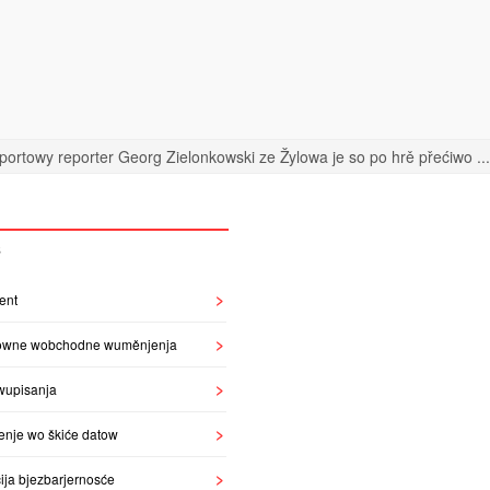
portowy reporter Georg Zielonkowski ze Žylowa je so po hrě přećiwo ...
S
ent
owne wobchodne wuměnjenja
wupisanja
enje wo škiće datow
ija bjezbarjernosće