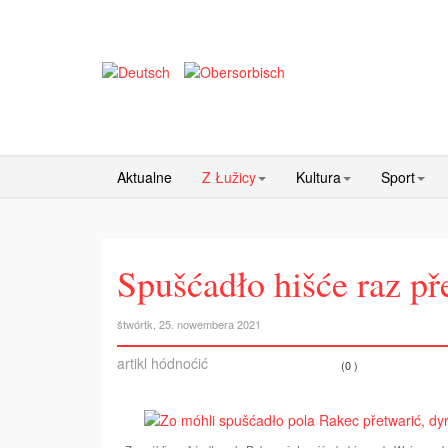
Aktualne
Z Łužicy
Kultura
Sport
Spušćadło hišće raz př
štwórtk, 25. nowembera 2021
artikl hódnoćić
(0 )