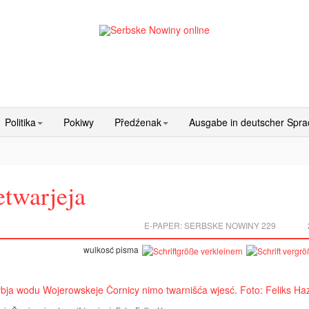
Politika
Pokiwy
Předźenak
Ausgabe in deutscher Spr
etwarjeja
E-PAPER:
SERBSKE NOWINY 229
wulkosć pisma