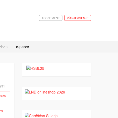
ABONEMENT
PŘIZJEWJENJE
ache
e-paper
291