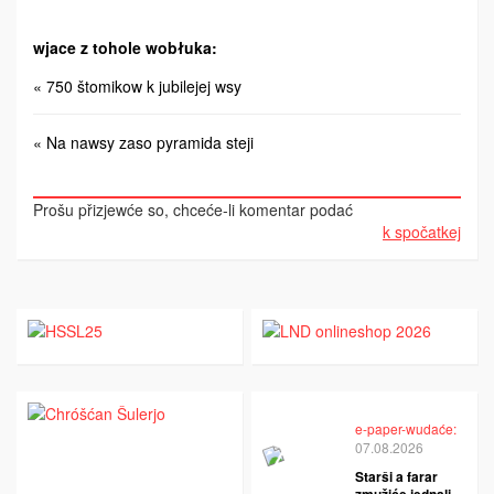
wjace z tohole wobłuka:
« 750 štomikow k jubilejej wsy
« Na nawsy zaso pyramida steji
Prošu přizjewće so, chceće-li komentar podać
k spočatkej
e-paper-wudaće:
07.08.2026
Starši a farar