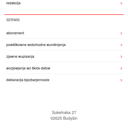
redakcija
SERWIS
abonement
powšitkowne wobchodne wuměnjenja
zjawne wupisanja
wozjewjenje wo škiće datow
deklaracija bjezbarjernosće
Sukelnska 27
02625 Budyšin