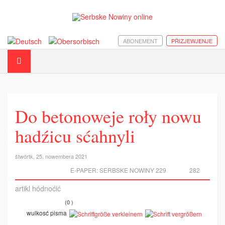
ABONEMENT
PŘIZJEWJENJE
Do betonoweje roły nowu
hadźicu sćahnyli
štwórtk, 25. nowembera 2021
E-PAPER:
SERBSKE NOWINY 229
282
artikl hódnoćić
(0 )
wulkosć pisma