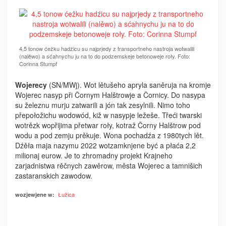
4,5 tonow ćežku hadźicu su najprjedy z transportneho nastroja wotwalili
(nalěwo) a sćahnychu ju na to do podzemskeje betonoweje roły. Foto:
Corinna Stumpf
Wojerecy
(SN/MWj). Wot lětušeho apryla saněruja na kromje
Wojerec nasyp při Čornym Halštrowje a Čornicy. Do nasypa
su železnu murju zatwarili a jón tak zesylnili. Nimo toho
přepołožichu wodowód, kiž w nasypje ležeše. Třeći twarski
wotrězk wopřijima přetwar roły, kotraž Čorny Halštrow pod
wodu a pod zemju prěkuje. Wona pochadźa z 1980tych lět.
Dźěła maja nazymu 2022 wotzamknjene być a płaća 2,2
milionaj eurow. Je to zhromadny projekt Krajneho
zarjadnistwa rěčnych zawěrow, města Wojerec a tamnišich
zastaranskich zawodow.
Łužica
wozjewjene w: