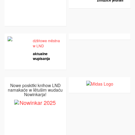
zmužiće jednali
dźěłowe městna
w LND
aktualne
wupisanja
Nowe poskitki knihow LND
namakaće w lětušim wudaću
Nowinkarja!