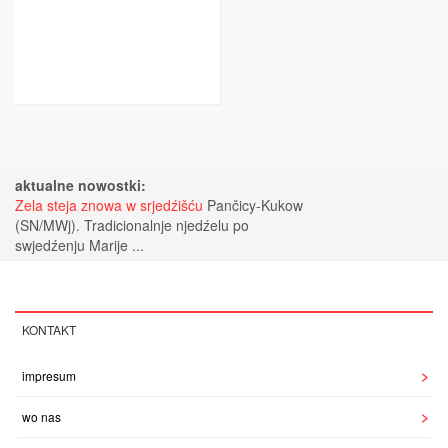
aktualne nowostki:
Zela steja znowa w srjedźišću
Pančicy-Kukow
(SN/MWj). Tradicionalnje njedźelu po
swjedźenju Marije ...
KONTAKT
impresum
wo nas