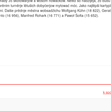
omady 35 škotowarjow a wosom nowačkow. Nětko so nadźijeja, zo budu
ěnim turněrje lětušich dobyćerjow mytować móc. Jako najlěpši kartyp
mi. Dalše prědnje městna wobsadźichu Wolfgang Kühn (18 822), Gerat
nto (16 956), Manfred Rohark (16 771) a Pawoł Šołta (15 652).
k spo