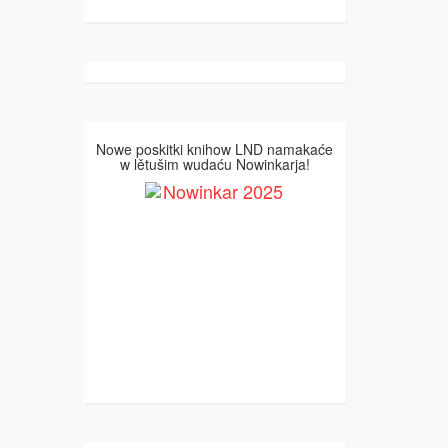
Nowe poskitki knihow LND namakaće
w lětušim wudaću Nowinkarja!