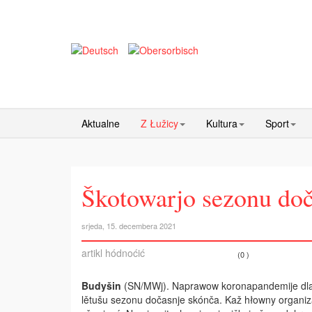
Aktualne
Z Łužicy
Kultura
Sport
Škotowarjo sezonu doč
srjeda, 15. decembera 2021
artikl hódnoćić
(0 )
Budyšin
(SN/MWj). Naprawow koronapandemije dla s
lětušu sezonu dočasnje skónča. Kaž hłowny organiza