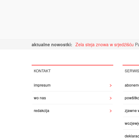
aktualne nowostki:
Zela steja znowa w srjedźišću
Pa
KONTAKT
SERWI
impresum
abonem
wo nas
powšitk
redakcija
zjawne 
wozjewj
deklarac