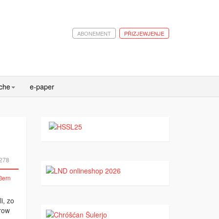
ABONEMENT
PŘIZJEWJENJE
ache
e-paper
278
i, zo
ěrow