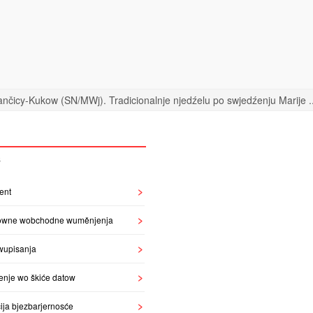
nčicy-Kukow (SN/MWj). Tradicionalnje njedźelu po swjedźenju Marije ..
S
ent
owne wobchodne wuměnjenja
wupisanja
enje wo škiće datow
ija bjezbarjernosće