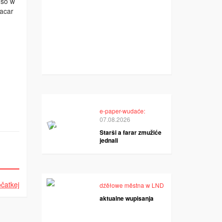
 so w
lacar
e-paper-wudaće:
07.08.2026
Starši a farar zmužiće
jednali
čatkej
dźěłowe městna w LND
aktualne wupisanja