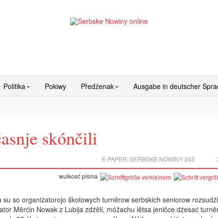
Politika
Pokiwy
Předźenak
Ausgabe in deutscher Spr
asnje skónčili
E-PAPER:
SERBSKE NOWINY 243
wulkosć pisma
u so organizatorojo škotowych turněrow serbskich seniorow rozsudźil
tor Měrćin Nowak z Lubija zdźěli, móžachu lětsa jenič­ce dźesać turn