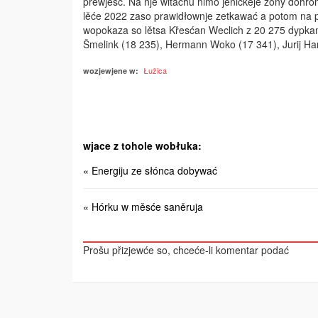
přewjesć. Na nje witachu nimo jeničkeje žony dohr
lěće 2022 zaso prawidłownje zetkawać a potom na pr
wopokaza so lětsa Křesćan Weclich z 20 275 dypka
Šmelink (18 235), Hermann Woko (17 341), Jurij Ha
Łužica
wozjewjene w:
wjace z tohole wobłuka:
« Energiju ze słónca dobywać
« Hórku w měsće saněruja
Prošu přizjewće so, chceće-li komentar podać