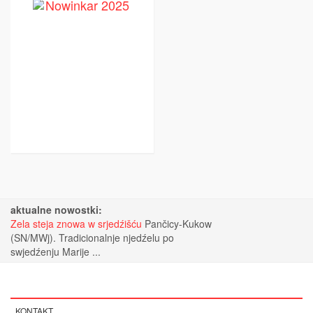
aktualne nowostki:
Zela steja znowa w srjedźišću
Pančicy-Kukow
(SN/MWj). Tradicionalnje njedźelu po
swjedźenju Marije ...
KONTAKT