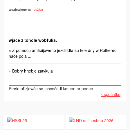
Łužica
wozjewjene w:
wjace z tohole wobłuka:
« Z pomocu amfibijoweho jězdźidła su tele dny w Rotkerec
haće pola ...
« Bobry hrjebje zatykuja
Prošu přizjewće so, chceće-li komentar podać
k spočatkej