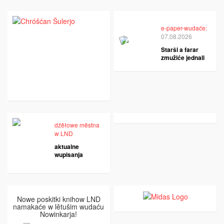
e-paper-wudaće:
07.08.2026
Starši a farar
zmužiće jednali
dźěłowe městna
w LND
aktualne
wupisanja
Nowe poskitki knihow LND
namakaće w lětušim wudaću
Nowinkarja!