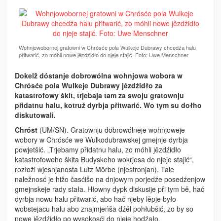
Wohnjowobornej gratowni w Chrósće pola Wulkeje Dubrawy chcedźa halu
přitwarić, zo móhli nowe jězdźidło do njeje stajić. Foto: Uwe Menschner
Dokelž dóstanje dobrowólna wohnjowa wobora w
Chrósće pola Wulkeje Dubrawy jězdźidło za
katastrofowy škit, trjebaja tam za swoju gratownju
přidatnu halu, kotruž dyrbja přitwarić. Wo tym su dołho
diskutowali.
Chróst
(UM/SN). Gratownju dobrowólneje wohnjoweje
wobory w Chrósće we Wulkodubrawskej gmejnje dyrbja
powjetšić. „Trjebamy přidatnu halu, zo móhli jězdźidło
katastrofoweho škita Budyskeho wokrjesa do njeje stajić“,
rozłoži wjesnjanosta Lutz Mörbe (njestronjan). Tale
naležnosć je hižo časćišo na dnjowym porjedźe posedźenjow
gmejnskeje rady stała. Hłowny dypk disku­sije při tym bě, hač
dyrbja nowu ­halu přitwarić, abo hač njeby lěpje było
wobstejacu halu abo znajmjeńša dźěl pohłubšić, zo by so
nowe jězdźidło po wysokosći do njeje hodźało.