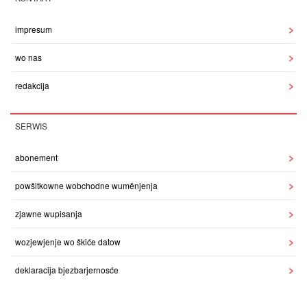
impresum
wo nas
redakcija
SERWIS
abonement
powšitkowne wobchodne wuměnjenja
zjawne wupisanja
wozjewjenje wo škiće datow
deklaracija bjezbarjernosće