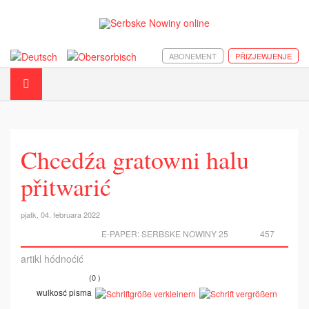
ABONEMENT
PŘIZJEWJENJE
Chcedźa gratowni halu
přitwarić
pjatk, 04. februara 2022
E-PAPER:
SERBSKE NOWINY 25
457
artikl hódnoćić
(0 )
wulkosć pisma