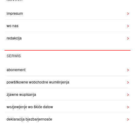
impresum
wo nas
redakcija
SERWIS
abonement
powšitkowne wobchodne wuměnjenja
zjawne wupisanja
wozjewjenje wo škiće datow
deklaracija bjezbarjernosće