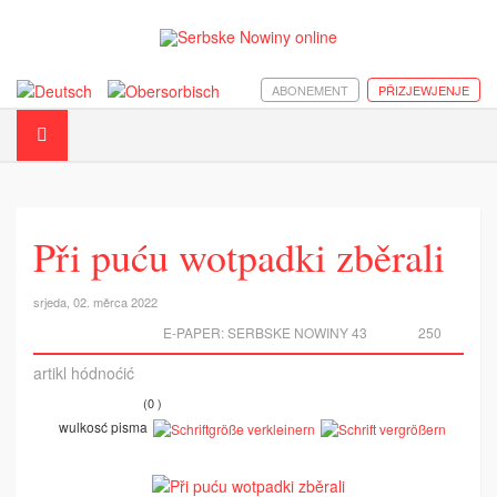
ABONEMENT
PŘIZJEWJENJE
Při puću wotpadki zběrali
srjeda, 02. měrca 2022
E-PAPER:
SERBSKE NOWINY 43
250
artikl hódnoćić
(0 )
wulkosć pisma