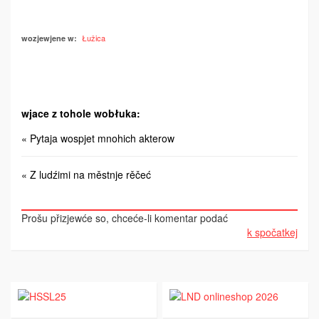
Łužica
wozjewjene w:
wjace z tohole wobłuka:
« Pytaja wospjet mnohich akterow
« Z ludźimi na městnje rěčeć
Prošu přizjewće so, chceće-li komentar podać
k spočatkej