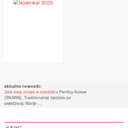
aktualne nowostki:
Zela steja znowa w srjedźišću
Pančicy-Kukow
(SN/MWj). Tradicionalnje njedźelu po
swjedźenju Marije ...
KONTAKT