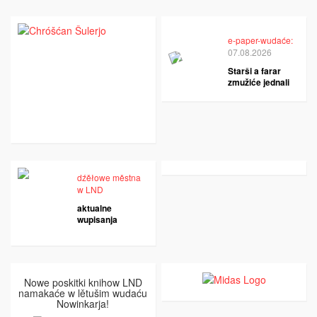
e-paper-wudaće:
07.08.2026
Starši a farar
zmužiće jednali
dźěłowe městna
w LND
aktualne
wupisanja
Nowe poskitki knihow LND
namakaće w lětušim wudaću
Nowinkarja!