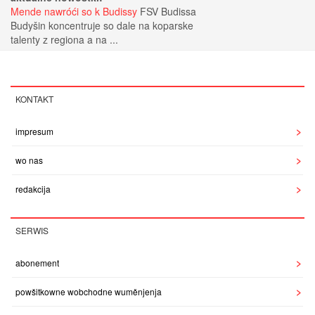
Mende nawróći so k Budissy
FSV Budissa
Budyšin koncentruje so dale na koparske
talenty z regiona a na ...
KONTAKT
impresum
wo nas
redakcija
SERWIS
abonement
powšitkowne wobchodne wuměnjenja