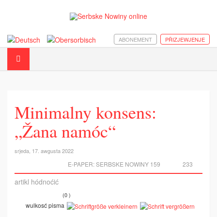
ABONEMENT
PŘIZJEWJENJE
Minimalny konsens:
„Žana namóc“
srjeda, 17. awgusta 2022
E-PAPER:
SERBSKE NOWINY 159
233
artikl hódnoćić
(0 )
wulkosć pisma