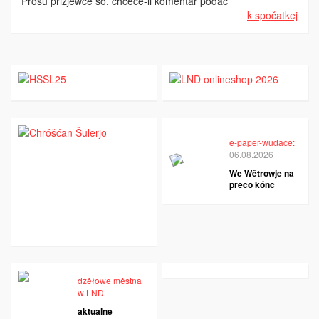
Prošu přizjewće so, chceće-li komentar podać
k spočatkej
e-paper-wudaće:
06.08.2026
We Wětrowje na
přeco kónc
dźěłowe městna
w LND
aktualne