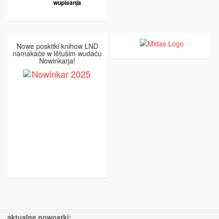
wupisanja
Nowe poskitki knihow LND
namakaće w lětušim wudaću
Nowinkarja!
aktualne nowostki: