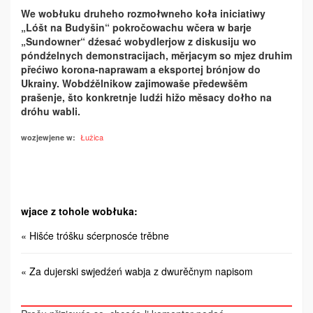
We wobłuku druheho rozmołwneho koła iniciatiwy
„Lóšt na Budyšin“ pokročowachu wčera w barje
„Sundowner“ dźesać wobydlerjow z diskusiju wo
póndźelnych demonstracijach, měrjacym so mjez druhim
přećiwo korona-naprawam a eksportej brónjow do
Ukrainy. Wobdźělnikow zajimowaše předewšěm
prašenje, što konkretnje ludźi hižo měsacy dołho na
dróhu wabli.
Łužica
wozjewjene w:
wjace z tohole wobłuka:
« Hišće tróšku sćerpnosće trěbne
« Za dujerski swjedźeń wabja z dwurěčnym napisom