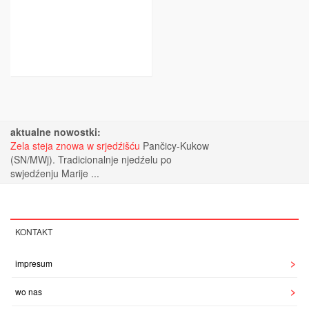
aktualne nowostki:
Zela steja znowa w srjedźišću
Pančicy-Kukow
(SN/MWj). Tradicionalnje njedźelu po
swjedźenju Marije ...
KONTAKT
impresum
wo nas