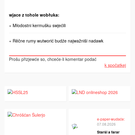
wjace z tohole wobłuka:
« Młodostni kermušku swjećili
« Rěčne rumy wutworić budźe najwažniši nadawk
Prošu přizjewće so, chceće-li komentar podać
k spočatkej
e-paper-wudaće:
07.08.2026
Starši a farar