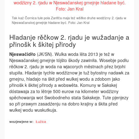
Tak kaž Čornica tule pola Zarěča maja tež wšitke druhe wodźizny 2. rjadu w
Njeswačanskej gmejnje hladane być. Foto: Jan Kral
Hladanje rěčkow 2. rjadu je wužadanje a
přinošk k škitej přirody
Njeswačidło
(JK/SN). Wulka woda lěta 2013 je tež w
Njeswačanskej gmejnje tójšto škody zawiniła. Wosebje podłu
rěčkow 2. rjadu je woda na wjacorych městnach přez brjohi
stupiła. Hladanje tychle wodźiznow je tuž bytostny nadawk za
gmejnu, hladajo na škit před wulkej wodu a zdobom jako
přinošk k škitej přirody a wobswěta. Komuny w Sakskej
dóstawaja za to lětnje 500 eurow na kilometer wodźizny
spěchowanja wot Swobodneho stata Sakskeje. Tute pjenjezy
so při prawym zasadźenju na dobro krajiny a škita před
wulkej wodu wuskutkuja.
Łužica
wozjewjene w: