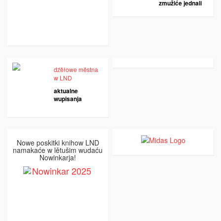
zmužiće jednali
dźěłowe městna
w LND
aktualne
wupisanja
Nowe poskitki knihow LND
namakaće w lětušim wudaću
Nowinkarja!