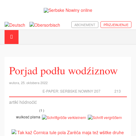
ABONEMENT
PŘIZJEWJENJE
Porjad podłu wodźiznow
wutora, 25. oktobera 2022
E-PAPER:
SERBSKE NOWINY 207
213
artikl hódnoćić
(1 )
wulkosć pisma