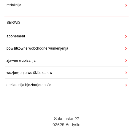
redakcija
SERWIS
abonement
powšitkowne wobchodne wuměnjenja
zjawne wupisanja
wozjewjenje wo škiće datow
deklaracija bjezbarjernosće
Sukelnska 27
02625 Budyšin