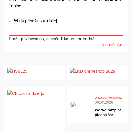
Tobias ...
« Pytaja přinoški za jubilej
Prošu přizjewće so, chceće-li komentar podać
k spočatkej
e-paper-wudaće:
06.08.2026
We Wětrowje na
přeco kónc