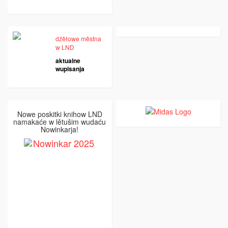
dźěłowe městna
w LND
aktualne
wupisanja
Nowe poskitki knihow LND
namakaće w lětušim wudaću
Nowinkarja!