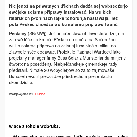
Nic jenož na priwatnych třěchach dadźa sej wobsedźerjo
swójske solarne připrawy instalować. Na wulkich
ratarskich płoninach tajke tohorunja nastawaja. Tež
pola Pěskec chcedźa wulku solarnu připrawu twarić.
Pěskecy
(SN/MWj). Jeli po předstawach inwestora dźe, ma
za dwě lěće na kromje Pěskec do směra na Smjerdźacu
wulka solarna připrawa na zelenej łuce stać a milinu do
zjawneje syće dodawać. Projekt je Raphael Wardecki jako
projektny manager firmy Buss Solar z Münsterlanda minjeny
štwórtk na posedźenju Njebjelčanskeje gmejnskeje rady
předstajił. Nimale 20 wobydlerjow so za to zajimowaše.
Bohužel někotři přepozdźe přińdźechu a prezentaciju
skomdźichu.
Łužica
wozjewjene w:
wjace z tohole wobłuka:
« W nowembru nowu wuzwolenu trójku na čole norow – princ