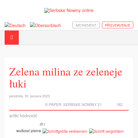
ABONEMENT
PŘIZJEWJENJE
Zelena milina ze zeleneje
łuki
póndźela, 30. januara 2023
E-PAPER:
SERBSKE NOWINY 21
182
artikl hódnoćić
(0 )
wulkosć pisma