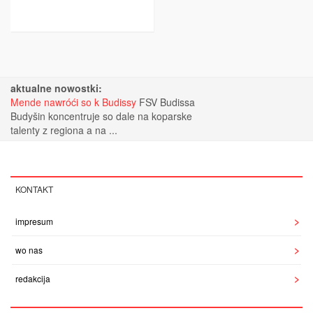
aktualne nowostki:
Mende nawróći so k Budissy
FSV Budissa
Budyšin koncentruje so dale na koparske
talenty z regiona a na ...
KONTAKT
impresum
wo nas
redakcija