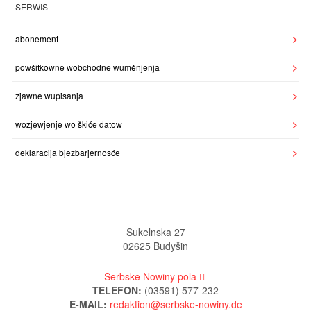
SERWIS
abonement
powšitkowne wobchodne wuměnjenja
zjawne wupisanja
wozjewjenje wo škiće datow
deklaracija bjezbarjernosće
Sukelnska 27
02625 Budyšin
Serbske Nowiny pola
TELEFON:
(03591) 577-232
E-MAIL: