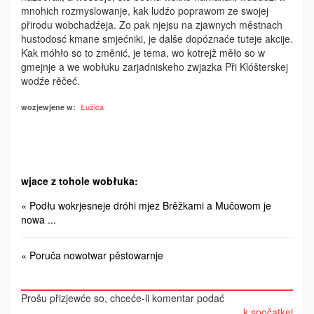
mnohich rozmyslowanje, kak ludźo poprawom ze swojej
přirodu wobchadźeja. Zo pak njejsu na zjawnych městnach
hustodosć kmane smjećniki, je dalše ­dopóznaće tuteje akcije.
Kak móhło so to změnić, je tema, wo kotrejž měło so w
gmejnje a we wobłuku zarjadniskeho zwjazka Při Klóšterskej
wodźe rěčeć.
Łužica
wozjewjene w:
wjace z tohole wobłuka:
« Podłu wokrjesneje dróhi mjez Brěžkami a Mučowom je
nowa ...
« Poruča nowotwar pěstowarnje
Prošu přizjewće so, chceće-li komentar podać
k spočatkej