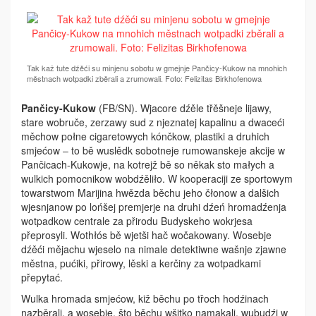
Tak kaž tute dźěći su minjenu sobotu w gmejnje Pančicy-Kukow na mnohich
městnach wotpadki zběrali a zrumowali. Foto: Felizitas Birkhofenowa
Pančicy-Kukow
(FB/SN). Wjacore dźěle třěšneje lijawy,
stare wobruče, zerzawy sud z njeznatej kapalinu a dwaceći
měchow połne cigaretowych kónčkow, plastiki a druhich
smjećow – to bě wuslědk sobotneje rumowanskeje akcije w
Pančicach-Kukowje, na kotrejž bě so někak sto małych a
wulkich pomocnikow wobdźěliło. W kooperaciji ze sportowym
towarstwom Marijina hwězda běchu jeho ­čłonow a dalšich
wjesnjanow po lońšej premjerje na druhi dźeń hromadźenja
wotpadkow centrale za přirodu Budy­skeho wokrjesa
přeprosyli. Wothłós bě wjetši hač wočakowany. Wosebje
dźěći mějachu wjeselo na nimale detektiwne wašnje zjawne
městna, pućiki, přirowy, lěski a kerčiny za wotpadkami
přepytać.
Wulka hromada smjećow, kiž běchu po třoch hodźinach
nazběrali, a wosebje, što běchu wšitko namakali, wubudźi w