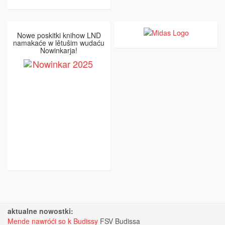
Nowe poskitki knihow LND
namakaće w lětušim wudaću
Nowinkarja!
aktualne nowostki:
Mende nawróći so k Budissy
FSV Budissa