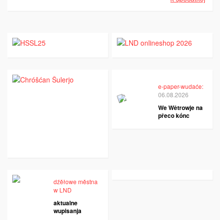
e-paper-wudaće:
06.08.2026
We Wětrowje na
přeco kónc
dźěłowe městna
w LND
aktualne
wupisanja