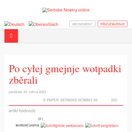
ABONEMENT
PŘIZJEWJENJE
Po cyłej gmejnje wotpadki
zběrali
póndźela, 20. měrca 2023
E-PAPER:
SERBSKE NOWINY 56
260
artikl hódnoćić
(0 )
wulkosć pisma