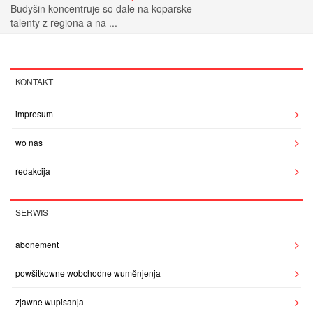
Budyšin koncentruje so dale na koparske
talenty z regiona a na ...
KONTAKT
impresum
wo nas
redakcija
SERWIS
abonement
powšitkowne wobchodne wuměnjenja
zjawne wupisanja