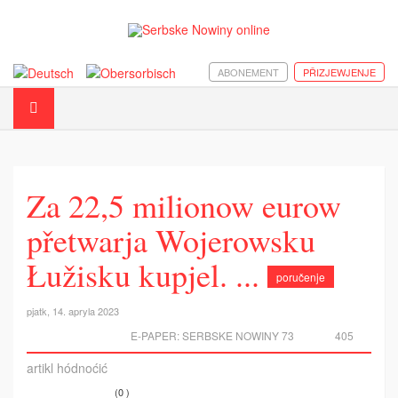
ABONEMENT
PŘIZJEWJENJE
Za 22,5 milionow eurow
přetwarja Wojerowsku
Łužisku kupjel. ...
poručenje
pjatk, 14. apryla 2023
E-PAPER:
SERBSKE NOWINY 73
405
artikl hódnoćić
(0 )