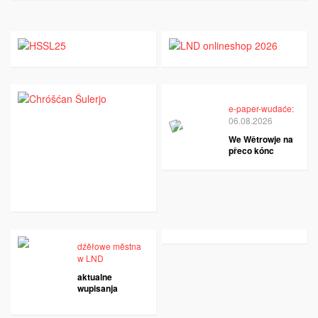
e-paper-wudaće:
06.08.2026
We Wětrowje na
přeco kónc
dźěłowe městna
w LND
aktualne
wupisanja