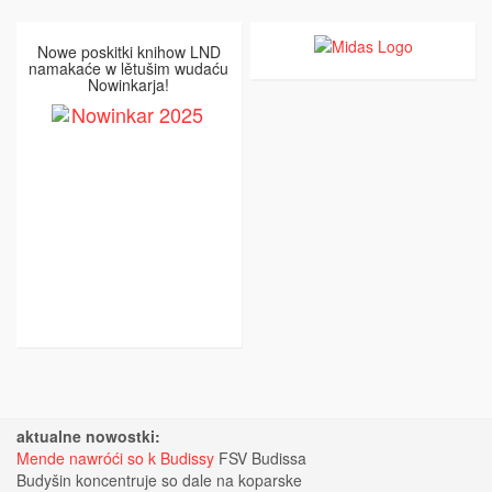
Nowe poskitki knihow LND
namakaće w lětušim wudaću
Nowinkarja!
aktualne nowostki:
Mende nawróći so k Budissy
FSV Budissa
Budyšin koncentruje so dale na koparske