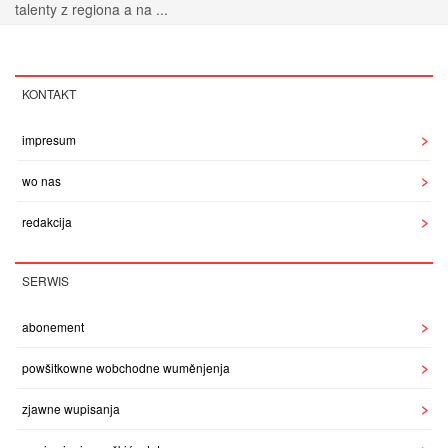
talenty z regiona a na ...
KONTAKT
impresum
wo nas
redakcija
SERWIS
abonement
powšitkowne wobchodne wuměnjenja
zjawne wupisanja