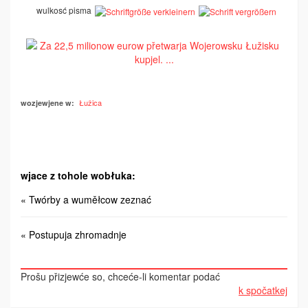
wulkosć pisma
Łužica
wozjewjene w:
wjace z tohole wobłuka:
« Twórby a wuměłcow zeznać
« Postupuja zhromadnje
Prošu přizjewće so, chceće-li komentar podać
k spočatkej