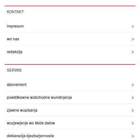
KONTAKT
impresum
wo nas
redakcija
SERWIS
abonement
powšitkowne wobchodne wuměnjenja
zjawne wupisanja
wozjewjenje wo škiće datow
deklaracija bjezbarjernosće