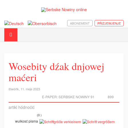
ABONEMENT
PŘIZJEWJENJE
Wosebity dźak dnjowej
maćeri
štwórtk, 11. meje 2023
E-PAPER:
SERBSKE NOWINY 91
899
artikl hódnoćić
(0 )
wulkosć pisma