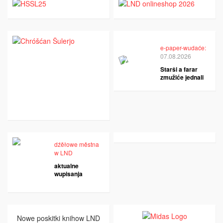
e-paper-wudaće:
07.08.2026
Starši a farar
zmužiće jednali
dźěłowe městna
w LND
aktualne
wupisanja
Nowe poskitki knihow LND