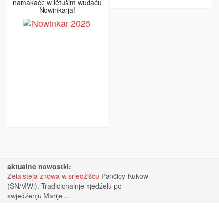
namakaće w lětušim wudaću
Nowinkarja!
aktualne nowostki:
Zela steja znowa w srjedźišću
Pančicy-Kukow
(SN/MWj). Tradicionalnje njedźelu po
swjedźenju Marije ...