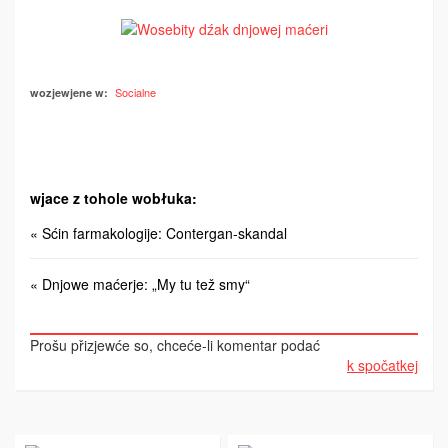
Socialne
wozjewjene w:
wjace z tohole wobłuka:
« Sćin farmakologije: Contergan-skandal
« Dnjowe maćerje: „My tu tež smy“
Prošu přizjewće so, chceće-li komentar podać
k spočatkej