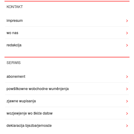
KONTAKT
impresum
wo nas
redakcija
SERWIS
abonement
powšitkowne wobchodne wuměnjenja
zjawne wupisanja
wozjewjenje wo škiće datow
deklaracija bjezbarjernosće