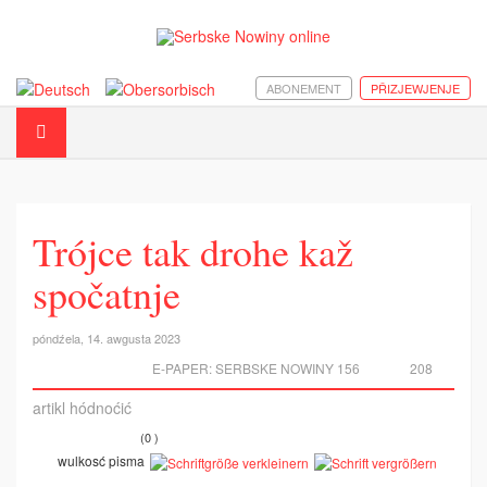
ABONEMENT
PŘIZJEWJENJE
Trójce tak drohe kaž
spočatnje
póndźela, 14. awgusta 2023
E-PAPER:
SERBSKE NOWINY 156
208
artikl hódnoćić
(0 )
wulkosć pisma