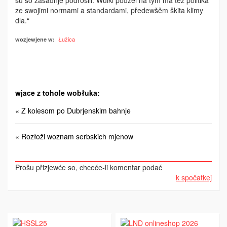
su so zasadnje podróšili. Wulki podźěl na tym ma tež politika
ze swojimi normami a standardami, předewšěm škita klimy
dla.“
Łužica
wozjewjene w:
wjace z tohole wobłuka:
« Z kolesom po Dubrjenskim bahnje
« Rozłoži woznam serbskich mjenow
Prošu přizjewće so, chceće-li komentar podać
k spočatkej