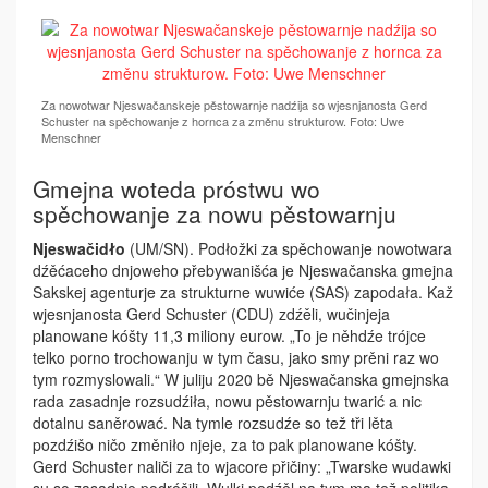
Za nowotwar Njeswačanskeje pěstowarnje nadźija so wjesnjanosta Gerd
Schuster na spěchowanje z hornca za změnu strukturow. Foto: Uwe
Menschner
Gmejna woteda próstwu wo
spěchowanje za nowu pěstowarnju
Njeswačidło
(UM/SN). Podłožki za spěchowanje nowotwara
dźěćaceho dnjoweho přebywanišća je Njeswačanska gmejna
Sakskej agenturje za strukturne wuwiće (SAS) zapodała. Kaž
wjesnjanosta Gerd Schuster (CDU) zdźěli, wučinjeja
planowane kóšty 11,3 miliony eurow. „To je něhdźe trójce
telko porno trochowanju w tym času, jako smy prěni raz wo
tym rozmyslowali.“ W juliju 2020 bě Njeswačanska gmejnska
rada zasadnje rozsudźiła, nowu pěstowarnju twarić a nic
dotalnu saněrować. Na tymle rozsudźe so tež tři lěta
pozdźišo ničo změniło njeje, za to pak planowane kóšty.
Gerd Schuster naliči za to wjacore přičiny: „Twarske wudawki