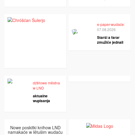
e-paper-wudaće:
07.08.2026
Starši a farar
zmužiće jednali
dźěłowe městna
w LND
aktualne
wupisanja
Nowe poskitki knihow LND
namakaće w lětušim wudaću