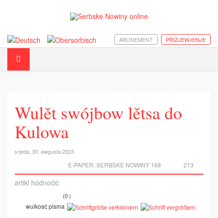
ABONEMENT
PŘIZJEWJENJE
Wulět swójbow lětsa do
Kulowa
srjeda, 30. awgusta 2023
E-PAPER:
SERBSKE NOWINY 168
213
artikl hódnoćić
(0 )
wulkosć pisma