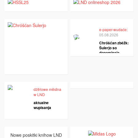
e-paper-wudaće:
05.08.2026
Chróšćan zběžk:
Šulerjo so
dopominaja
dźěłowe městna
w LND
aktualne
wupisanja
Nowe poskitki knihow LND