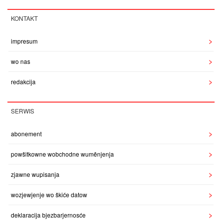
KONTAKT
impresum
wo nas
redakcija
SERWIS
abonement
powšitkowne wobchodne wuměnjenja
zjawne wupisanja
wozjewjenje wo škiće datow
deklaracija bjezbarjernosće