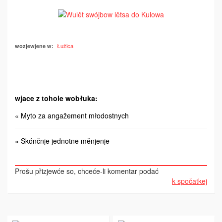
Łužica
wozjewjene w:
wjace z tohole wobłuka:
« Myto za angažement młodostnych
« Skónčnje jednotne měnjenje
Prošu přizjewće so, chceće-li komentar podać
k spočatkej