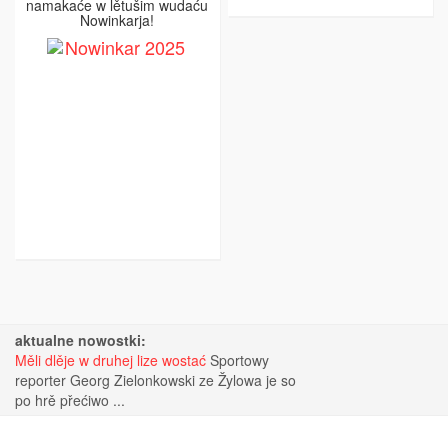
namakaće w lětušim wudaću
Nowinkarja!
aktualne nowostki:
Měli dlěje w druhej lize wostać
Sportowy
reporter Georg Zielonkowski ze Žylowa je so
po hrě přećiwo ...