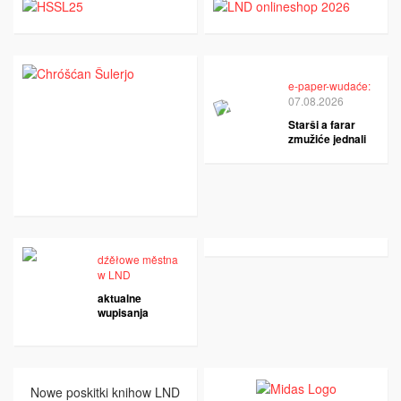
e-paper-wudaće:
07.08.2026
Starši a farar
zmužiće jednali
dźěłowe městna
w LND
aktualne
wupisanja
Nowe poskitki knihow LND