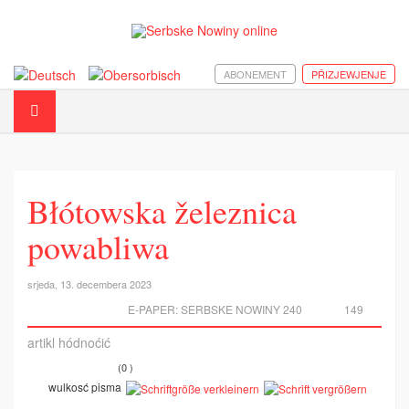
ABONEMENT
PŘIZJEWJENJE
Błótowska železnica
powabliwa
srjeda, 13. decembera 2023
E-PAPER:
SERBSKE NOWINY 240
149
artikl hódnoćić
(0 )
wulkosć pisma