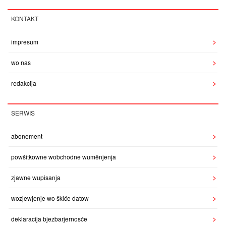
KONTAKT
impresum
wo nas
redakcija
SERWIS
abonement
powšitkowne wobchodne wuměnjenja
zjawne wupisanja
wozjewjenje wo škiće datow
deklaracija bjezbarjernosće