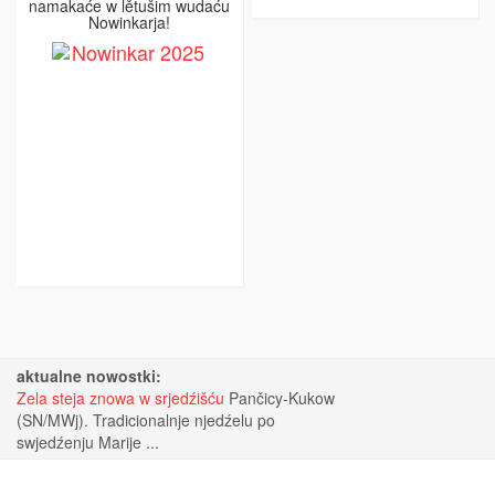
namakaće w lětušim wudaću
Nowinkarja!
aktualne nowostki:
Zela steja znowa w srjedźišću
Pančicy-Kukow
(SN/MWj). Tradicionalnje njedźelu po
swjedźenju Marije ...