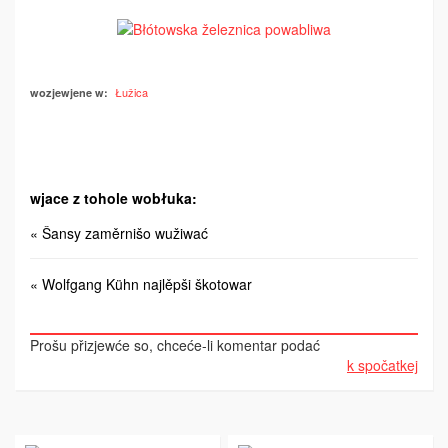
Łužica
wozjewjene w:
wjace z tohole wobłuka:
« Šansy zaměrnišo wužiwać
« Wolfgang Kühn najlěpši škotowar
Prošu přizjewće so, chceće-li komentar podać
k spočatkej