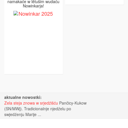
namakaće w lětušim wudaću
Nowinkarja!
aktualne nowostki:
Zela steja znowa w srjedźišću
Pančicy-Kukow
(SN/MWj). Tradicionalnje njedźelu po
swjedźenju Marije ...