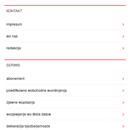
KONTAKT
impresum
wo nas
redakcija
SERWIS
abonement
powšitkowne wobchodne wuměnjenja
zjawne wupisanja
wozjewjenje wo škiće datow
deklaracija bjezbarjernosće