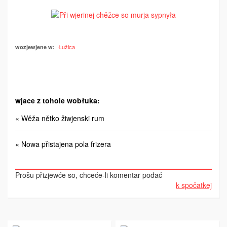
Łužica
wozjewjene w:
wjace z tohole wobłuka:
« Wěža nětko žiwjenski rum
« Nowa přistajena pola frizera
Prošu přizjewće so, chceće-li komentar podać
k spočatkej