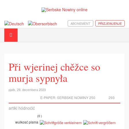
ABONEMENT
PŘIZJEWJENJE
Při wjerinej chěžce so
murja sypnyła
pjatk, 29. decembera 2023
E-PAPER:
SERBSKE NOWINY 250
293
artikl hódnoćić
(0 )
wulkosć pisma