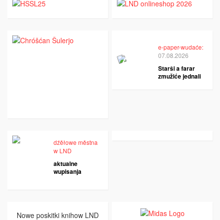
e-paper-wudaće:
07.08.2026
Starši a farar
zmužiće jednali
dźěłowe městna
w LND
aktualne
wupisanja
Nowe poskitki knihow LND