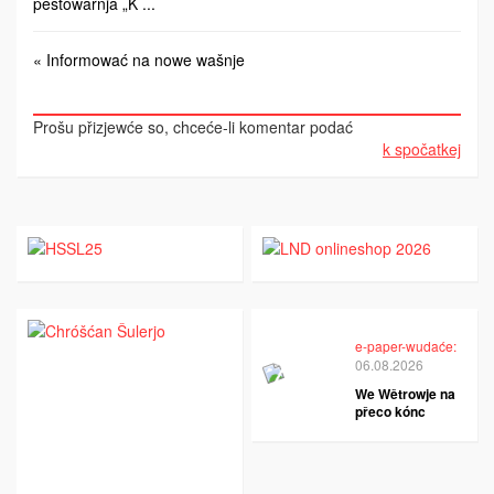
pěstowarnja „K ...
« Informować na nowe wašnje
Prošu přizjewće so, chceće-li komentar podać
k spočatkej
e-paper-wudaće:
06.08.2026
We Wětrowje na
přeco kónc