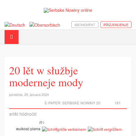
ABONEMENT
PŘIZJEWJENJE
20 lět w słužbje
moderneje mody
póndźela, 29. januara 2024
E-PAPER:
SERBSKE NOWINY 20
181
artikl hódnoćić
(0 )
wulkosć pisma