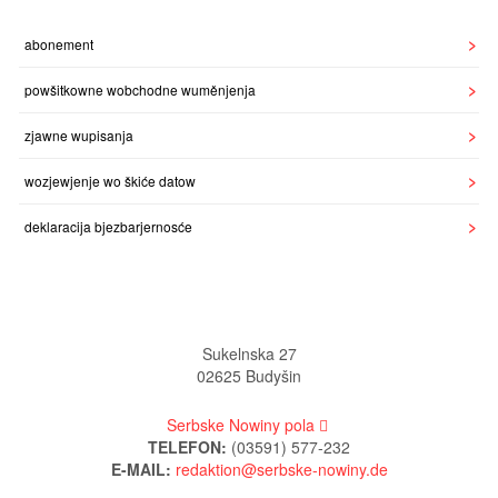
abonement
powšitkowne wobchodne wuměnjenja
zjawne wupisanja
wozjewjenje wo škiće datow
deklaracija bjezbarjernosće
Sukelnska 27
02625 Budyšin
Serbske Nowiny pola
TELEFON:
(03591) 577-232
E-MAIL: