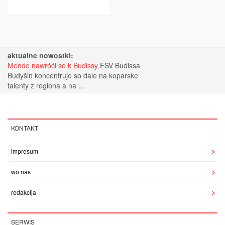
aktualne nowostki:
Mende nawróći so k Budissy
FSV Budissa
Budyšin koncentruje so dale na koparske
talenty z regiona a na ...
KONTAKT
impresum
wo nas
redakcija
SERWIS