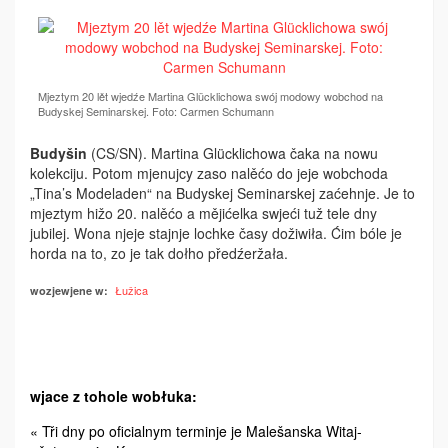
Mjeztym 20 lět wjedźe Martina Glücklichowa swój modowy wobchod na
Budyskej Seminarskej. Foto: Carmen Schumann
Budyšin
(CS/SN). Martina Glücklichowa čaka na nowu
kolekciju. Potom mjenujcy zaso nalěćo do jeje wobchoda
„Tina’s ­Modeladen“ na Budyskej Seminarskej ­zaćehnje. Je to
mjeztym hižo 20. nalěćo a mějićelka swjeći tuž tele dny
jubilej. Wona njeje stajnje lochke časy dožiwiła. Ćim bóle je
horda na to, zo je tak dołho předźeržała.
Łužica
wozjewjene w:
wjace z tohole wobłuka:
« Tři dny po oficialnym terminje je Malešanska Witaj-