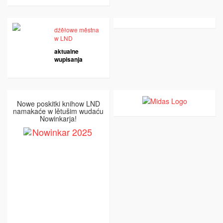
dźěłowe městna
w LND
aktualne
wupisanja
Nowe poskitki knihow LND
namakaće w lětušim wudaću
Nowinkarja!