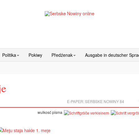
Politika
Pokiwy
Předźenak
Ausgabe in deutscher Spr
je
E-PAPER:
SERBSKE NOWINY 84
wulkosć pisma