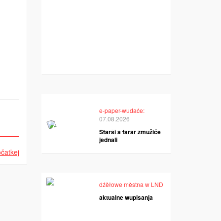
e-paper-wudaće:
07.08.2026
Starši a farar zmužiće
jednali
čatkej
dźěłowe městna w LND
aktualne wupisanja