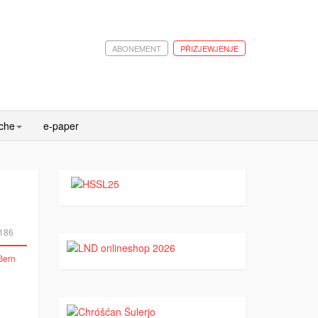
ABONEMENT
PŘIZJEWJENJE
ache
e-paper
186