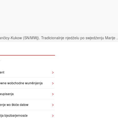
nčicy-Kukow (SN/MWj). Tradicionalnje njedźelu po swjedźenju Marije ..
S
ent
owne wobchodne wuměnjenja
wupisanja
enje wo škiće datow
ija bjezbarjernosće