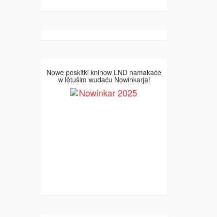
Nowe poskitki knihow LND namakaće
w lětušim wudaću Nowinkarja!