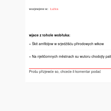
Łužica
wozjewjene w:
wjace z tohole wobłuka:
« Škit amfibijow w srjedźišću přirodowych wikow
« Na njeličomnych městnach su wutoru chodojty palil
Prošu přizjewće so, chceće-li komentar podać