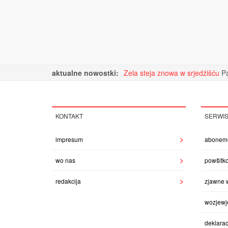
aktualne nowostki:
Zela steja znowa w srjedźišću
Pa
KONTAKT
SERWI
impresum
abonem
wo nas
powšitk
redakcija
zjawne 
wozjewj
deklarac