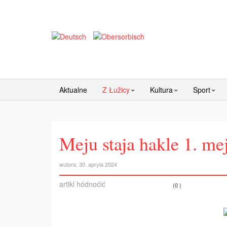
Aktualne
Z Łužicy
Kultura
Sport
Meju staja hakle 1. me
wutora, 30. apryla 2024
artikl hódnoćić
(0 )