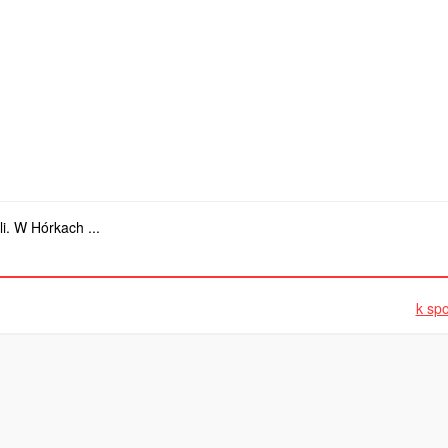
i. W Hórkach ...
k spo