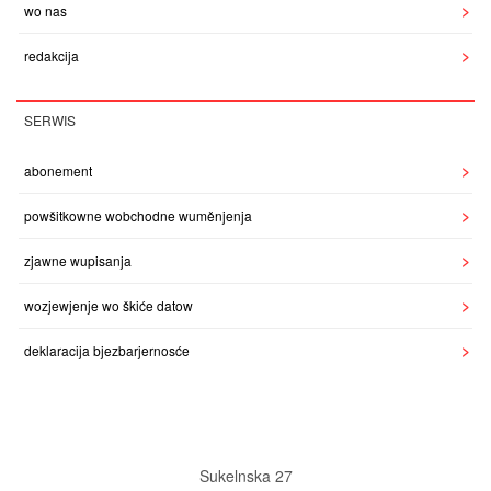
wo nas
redakcija
SERWIS
abonement
powšitkowne wobchodne wuměnjenja
zjawne wupisanja
wozjewjenje wo škiće datow
deklaracija bjezbarjernosće
Sukelnska 27