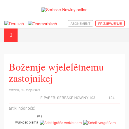
ABONEMENT
PŘIZJEWJENJE
Božemje wjelelětnemu
zastojnikej
štwórtk, 30. meje 2024
E-PAPER:
SERBSKE NOWINY 103
124
artikl hódnoćić
(0 )
wulkosć pisma