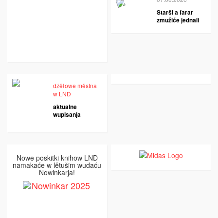
Starši a farar
zmužiće jednali
dźěłowe městna
w LND
aktualne
wupisanja
Nowe poskitki knihow LND
namakaće w lětušim wudaću
Nowinkarja!