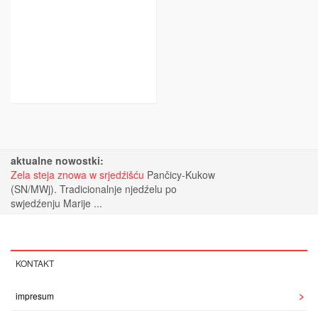
aktualne nowostki:
Zela steja znowa w srjedźišću
Pančicy-Kukow
(SN/MWj). Tradicionalnje njedźelu po
swjedźenju Marije ...
KONTAKT
impresum