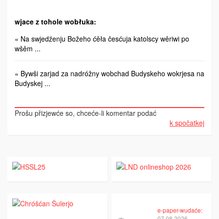
wjace z tohole wobłuka:
« Na swjedźenju Božeho ćěła česćuja katolscy wěriwi po
wšěm ...
« Bywši zarjad za nadróžny wobchad Budyskeho wokrjesa na
Budyskej ...
Prošu přizjewće so, chceće-li komentar podać
k spočatkej
e-paper-wudaće:
07.08.2026