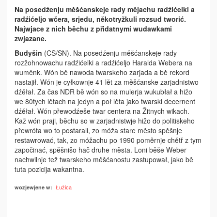
Na posedźenju měšćanskeje rady mějachu radźićelki a
radźićeljo wčera, srjedu, někotryžkuli rozsud tworić.
Najwjace z nich běchu z přidatnymi wudawkami
zwjazane.
Budyšin
(CS/SN). Na posedźenju měšćanskeje rady
rozžohnowachu radźićelki a radźićeljo Haralda Webera na
wuměnk. Wón bě nawoda twarskeho zarjada a bě rekord
nastajił. Wón je cyłkownje 41 lět za měšćanske zarjadnistwo
dźěłał. Za čas NDR bě wón so na mulerja wukubłał a hižo
we 80tych lětach na jedyn a poł lěta jako twarski decernent
dźěłał. Wón přewodźeše twar centera na Žitnych wikach.
Kaž wón praji, běchu so w zarjadnistwje hižo do politiskeho
přewróta wo to postarali, zo móža stare město spěšnje
restawrować, tak, zo móžachu po 1990 poměrnje chětř z tym
započinać, spěš­nišo hač druhe města. Loni běše Weber
nachwilnje tež twarskeho měšćanostu zastupował, jako bě
tuta pozicija wa­kantna.
Łužica
wozjewjene w: