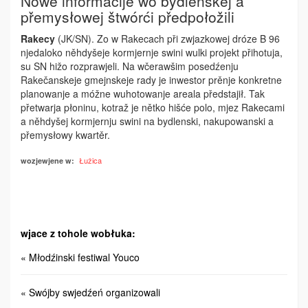
Nowe informacije wo bydlenskej a
přemysłowej štwórći předpołožili
Rakecy
(JK/SN). Zo w Rakecach při zwjazkowej dróze B 96
njedaloko něhdyšeje kormjernje swini wulki projekt přihotuja,
su SN hižo rozprawjeli. Na wčerawšim posedźenju
Rakečanskeje gmejnskeje ­rady je inwestor prěnje konkretne
pla­nowanje a móžne wuhotowanje areala předstajił. Tak
přetwarja płoninu, kotraž je nětko hišće polo, mjez Rakecami
a něhdyšej kormjernju swini na by­dlenski, nakupowanski a
přemy­słowy kwartěr.
Łužica
wozjewjene w:
wjace z tohole wobłuka:
« Młodźinski festiwal Youco
« Swójby swjedźeń organizowali