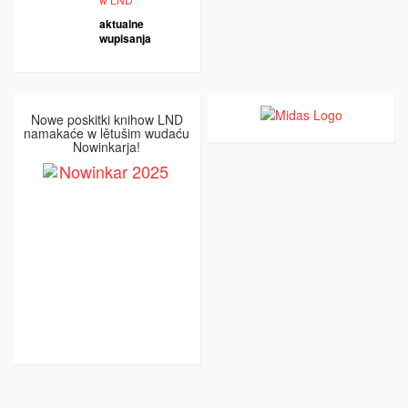
aktualne
wupisanja
Nowe poskitki knihow LND
namakaće w lětušim wudaću
Nowinkarja!