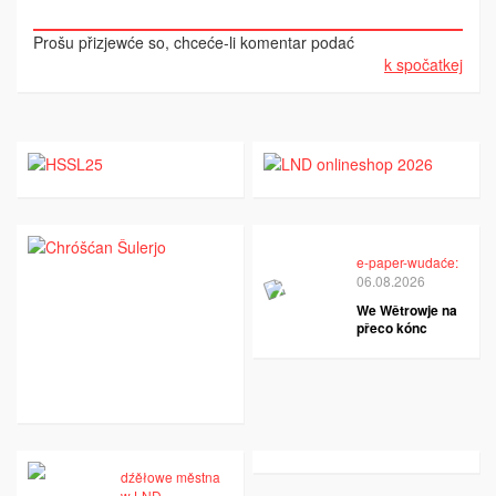
Prošu přizjewće so, chceće-li komentar podać
k spočatkej
e-paper-wudaće:
06.08.2026
We Wětrowje na
přeco kónc
dźěłowe městna
w LND