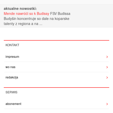
aktualne nowostki:
Mende nawróći so k Budissy
FSV Budissa
Budyšin koncentruje so dale na koparske
talenty z regiona a na ...
KONTAKT
impresum
wo nas
redakcija
SERWIS
abonement