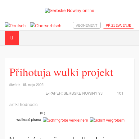
ABONEMENT
PŘIZJEWJENJE
Přihotuja wulki projekt
štwórtk, 15. meje 2025
E-PAPER:
SERBSKE NOWINY 93
101
artikl hódnoćić
(0 )
wulkosć pisma