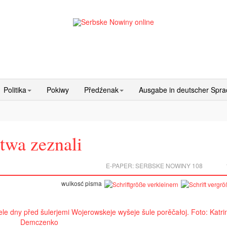
Politika
Pokiwy
Předźenak
Ausgabe in deutscher Spr
stwa zeznali
E-PAPER:
SERBSKE NOWINY 108
wulkosć pisma