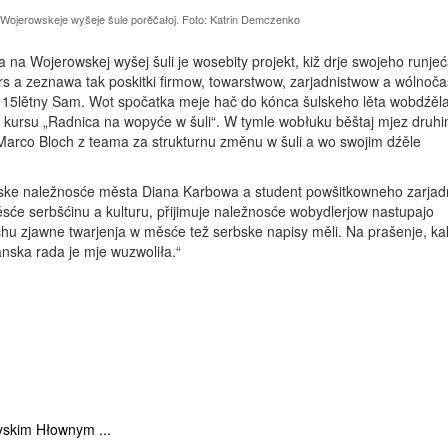
i Wojerowskeje wyšeje šule porěčałoj. Foto: Katrin Demczenko
na Wojerowskej wyšej šuli je wosebity projekt, kiž drje swojeho ­runje
rs a zeznawa tak poskitki firmow, towarstwow, zarjadnistwow a wólnoč
a 15lětny Sam. Wot spočatka meje hač do kónca šulskeho lěta wobdźěl
a kursu „Radnica na wopyće w šuli“. W tymle wobłuku běštaj mjez druhi
arco Bloch z teama za strukturnu změnu w šuli a wo swojim dźěle
bske naležnosće města Diana Karbowa a student powšitkowneho zarjad
će serbšćinu a kulturu, přijimuje naležnosće wobydlerjow nastupajo
hu zjawne twarjenja w měsće tež serbske napisy měli. Na prašenje, kak
nska rada je mje wuzwoliła.“
yskim Hłownym ...