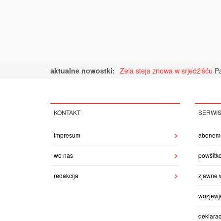
aktualne nowostki:
Zela steja znowa w srjedźišću
Pa
KONTAKT
SERWI
impresum
abonem
wo nas
powšitk
redakcija
zjawne 
wozjewj
deklarac