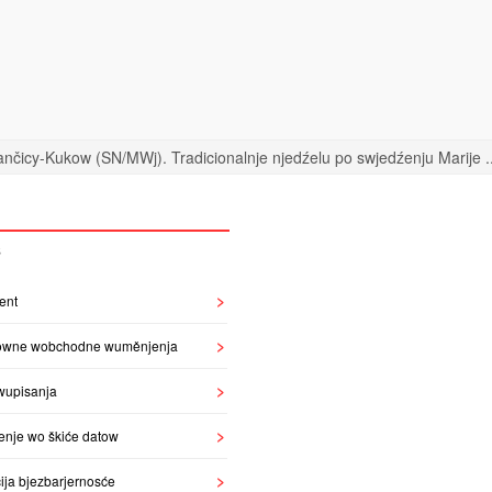
nčicy-Kukow (SN/MWj). Tradicionalnje njedźelu po swjedźenju Marije ..
S
ent
owne wobchodne wuměnjenja
wupisanja
enje wo škiće datow
ija bjezbarjernosće