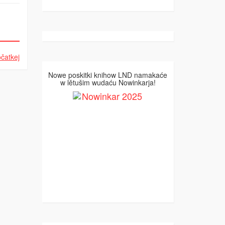
čatkej
Nowe poskitki knihow LND namakaće
w lětušim wudaću Nowinkarja!