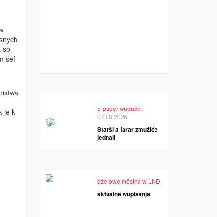
ća
asnych
a so
m šef
nistwa
e-paper-wudaće:
 je k
07.08.2026
Starši a farar zmužiće
jednali
dźěłowe městna w LND
aktualne wupisanja