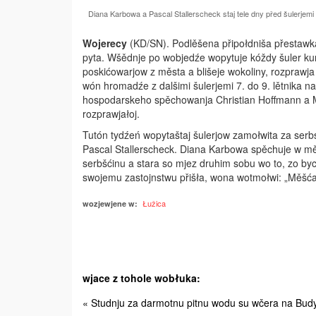
Diana Karbowa a Pascal Stallerscheck staj tele dny před šulerjem
Wojerecy
(KD/SN). Podlěšena připołdniša přestawka 
pyta. Wšědnje po wobjedźe ­wopytuje kóždy šuler ku
poskićowarjow z města a blišeje wokoliny, rozprawj
wón hromadźe z dalšimi šulerjemi 7. do 9. lětnika n
hospodarskeho spěchowanja Christian Hoffmann a M
rozprawjałoj.
Tutón tydźeń wopytaštaj šulerjow zamołwita za ser
Pascal Stallerscheck. Diana Karbowa spěchuje w měs
serbšćinu a stara so mjez druhim sobu wo to, zo byc
swojemu zastojnstwu přišła, wona wotmołwi: „Měšća
Łužica
wozjewjene w:
wjace z tohole wobłuka:
« Studnju za darmotnu pitnu wodu su wčera na Bud