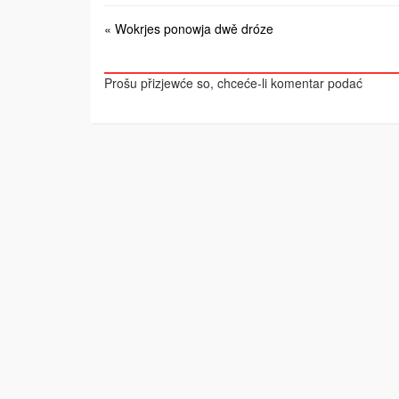
« Wokrjes ponowja dwě dróze
Prošu přizjewće so, chceće-li komentar podać