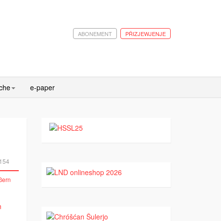
ABONEMENT
PŘIZJEWJENJE
ache
e-paper
154