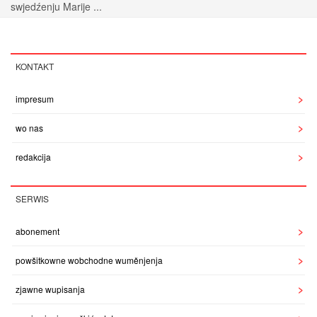
swjedźenju Marije ...
KONTAKT
impresum
wo nas
redakcija
SERWIS
abonement
powšitkowne wobchodne wuměnjenja
zjawne wupisanja