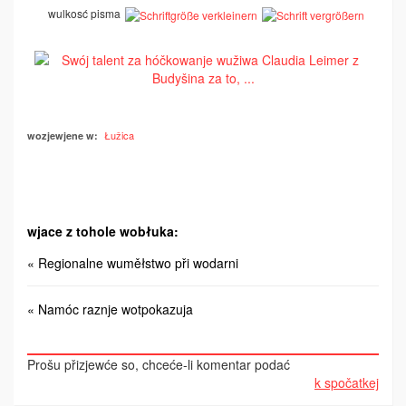
wulkosć pisma
Łužica
wozjewjene w:
wjace z tohole wobłuka:
« Regionalne wuměłstwo při wodarni
« Namóc raznje wotpokazuja
Prošu přizjewće so, chceće-li komentar podać
k spočatkej