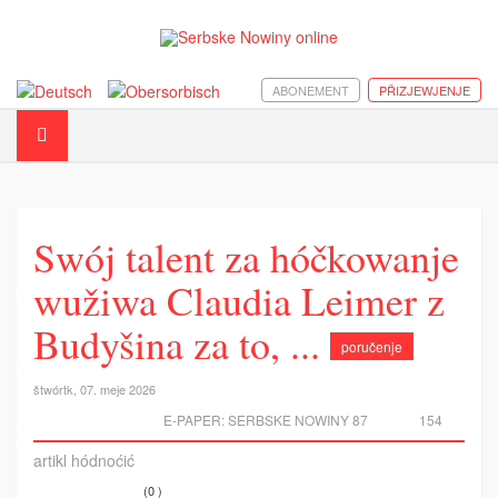
ABONEMENT
PŘIZJEWJENJE
Swój talent za hóčkowanje
wužiwa Claudia Leimer z
Budyšina za to, ...
poručenje
štwórtk, 07. meje 2026
E-PAPER:
SERBSKE NOWINY 87
154
artikl hódnoćić
(0 )