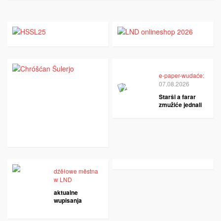
e-paper-wudaće:
07.08.2026
Starši a farar
zmužiće jednali
dźěłowe městna
w LND
aktualne
wupisanja