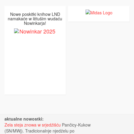
Nowe poskitki knihow LND
namakaće w lětušim wudaću
Nowinkarja!
aktualne nowostki:
Zela steja znowa w srjedźišću
Pančicy-Kukow
(SN/MWj). Tradicionalnje njedźelu po