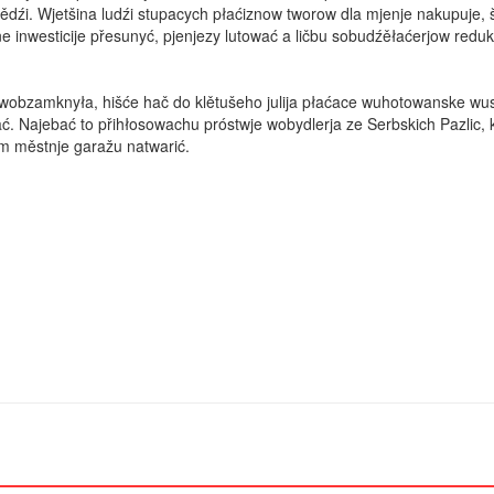
ědźi. Wjetšina ludźi stupacych płaćiznow tworow dla mjenje nakupuje, 
 inwesticije přesunyć, pjenjezy lutować a ličbu sobudźěłaćerjow redu
wobzamknyła, hišće hač do klětušeho julija płaćace wuhotowanske wu
ć. Najebać to přihłosowachu próstwje wobydlerja ze Serbskich Pazlic, 
m městnje garažu natwarić.