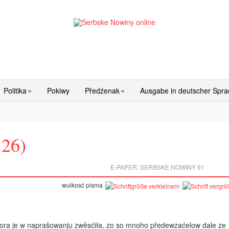
Politika
Pokiwy
Předźenak
Ausgabe in deutscher Spr
.26)
E-PAPER:
SERBSKE NOWINY 91
wulkosć pisma
ora je w naprašowanju zwěsćiła, zo so mnoho předewzaćelow dale ze