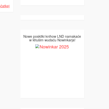
čatkej
Nowe poskitki knihow LND namakaće
w lětušim wudaću Nowinkarja!