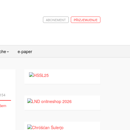
ABONEMENT
PŘIZJEWJENJE
ache
e-paper
154