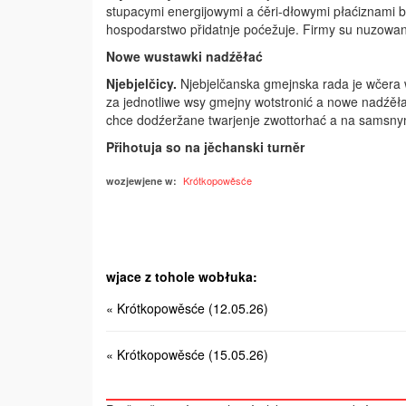
stupacymi energijowymi a ćěri-dłowymi płaćiznami b
hospodarstwo přidatnje poćežuje. Firmy su nuzowane
Nowe wustawki nadźěłać
Njebjelčicy.
Njebjelčanska gmejnska rada je wčera 
za jednotliwe wsy gmejny wotstronić a nowe nadźěła
chce dodźeržane twarjenje zwottorhać a na samsny
Přihotuja so na jěchanski turněr
Krótkopowěsće
wozjewjene w:
wjace z tohole wobłuka:
« Krótkopowěsće (12.05.26)
« Krótkopowěsće (15.05.26)