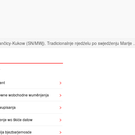
nčicy-Kukow (SN/MWj). Tradicionalnje njedźelu po swjedźenju Marije ..
S
ent
owne wobchodne wuměnjenja
wupisanja
enje wo škiće datow
ija bjezbarjernosće