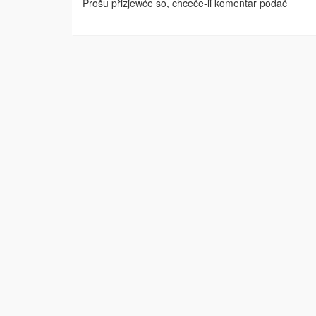
Prošu přizjewće so, chceće-li komentar podać