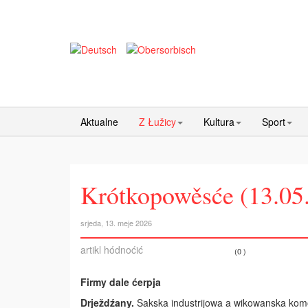
Aktualne
Z Łužicy
Kultura
Sport
Krótkopowěsće (13.05
srjeda, 13. meje 2026
artikl hódnoćić
(0 )
Firmy dale ćerpja
Drježdźany.
Sakska industrijowa a wikowanska kom