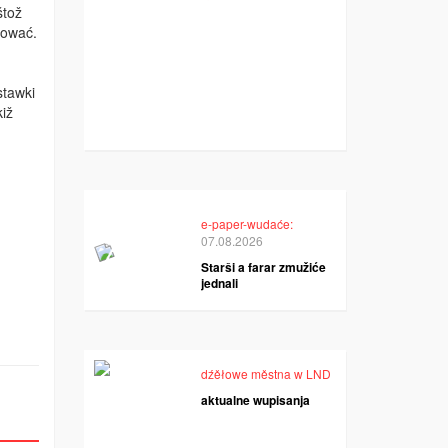
štož
kować.
stawki
kiž
e-paper-wudaće:
07.08.2026
Starši a farar zmužiće
jednali
dźěłowe městna w LND
aktualne wupisanja