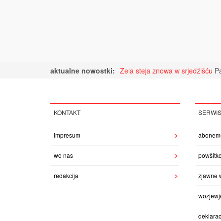
aktualne nowostki:
Zela steja znowa w srjedźišću
Pa
KONTAKT
SERWI
impresum
abonem
wo nas
powšitk
redakcija
zjawne 
wozjewj
deklarac