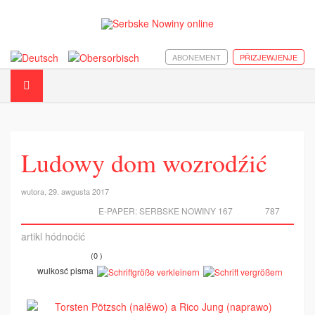
ABONEMENT
PŘIZJEWJENJE
Ludowy dom wozrodźić
wutora, 29. awgusta 2017
E-PAPER:
SERBSKE NOWINY 167
787
artikl hódnoćić
(0 )
wulkosć pisma