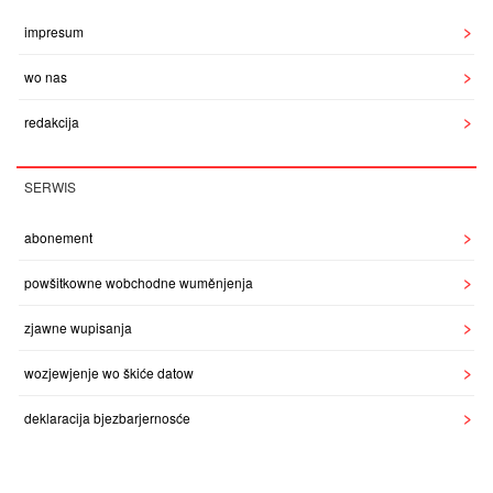
impresum
wo nas
redakcija
SERWIS
abonement
powšitkowne wobchodne wuměnjenja
zjawne wupisanja
wozjewjenje wo škiće datow
deklaracija bjezbarjernosće