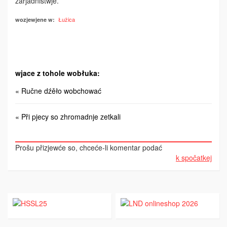
zarjadnistwje.
Łužica
wozjewjene w:
wjace z tohole wobłuka:
« Ručne dźěło wobchować
« Při pjecy so zhromadnje zetkali
Prošu přizjewće so, chceće-li komentar podać
k spočatkej