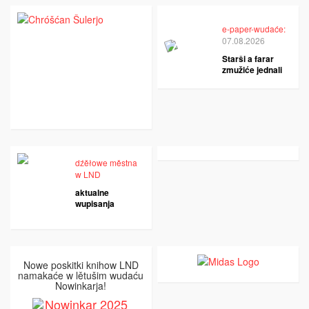
e-paper-wudaće:
07.08.2026
Starši a farar
zmužiće jednali
dźěłowe městna
w LND
aktualne
wupisanja
Nowe poskitki knihow LND
namakaće w lětušim wudaću
Nowinkarja!