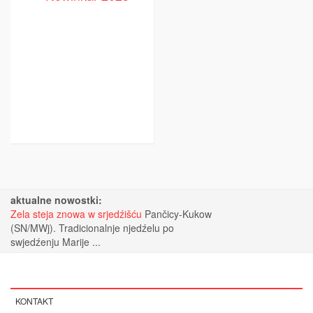
aktualne nowostki:
Zela steja znowa w srjedźišću
Pančicy-Kukow
(SN/MWj). Tradicionalnje njedźelu po
swjedźenju Marije ...
KONTAKT