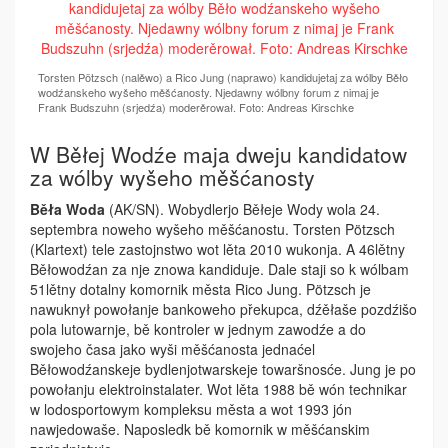
Torsten Pötzsch (nalěwo) a Rico Jung (naprawo) kandidujetaj za wólby Běło
wodźanskeho wyšeho měšćanosty. Njedawny wólbny forum z nimaj je
Frank Budszuhn (srjedźa) moderěrował. Foto: Andreas Kirschke
W Běłej Wodźe maja dweju kandidatow
za wólby wyšeho měšćanosty
Běła Woda
(AK/SN). Wobydlerjo Běłeje Wody wola 24.
septembra noweho wyšeho měšćanostu. Torsten Pötzsch
(Klartext) tele zastojnstwo wot lěta 2010 wukonja. A 46lětny
Běłowodźan za nje znowa kandiduje. Dale staji so k wólbam
51lětny dotalny komornik města Rico Jung. Pötzsch je
nawuknył powołanje bankoweho překupca, dźěłaše pozdźišo
pola lutowarnje, bě kontroler w jednym ­zawodźe a do
swojeho časa jako wyši ­měšćanosta jednaćel
Běłowodźanskeje bydlenjotwarskeje towaršnosće. Jung je po
powołanju elektroinstalater. Wot lěta 1988 bě wón technikar
w lodosportowym kompleksu města a wot 1993 jón
nawjedowaše. Naposledk bě komornik w měšćanskim