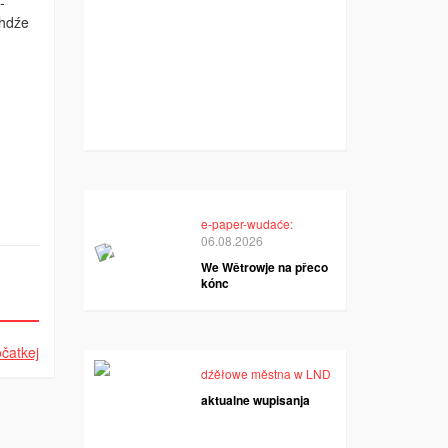
­
ěhdźe
e-paper-wudaće:
06.08.2026
We Wětrowje na přeco
kónc
čatkej
dźěłowe městna w LND
aktualne wupisanja