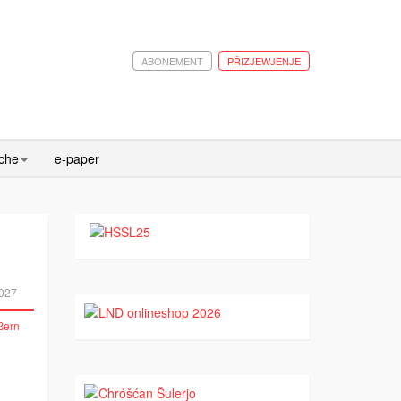
ABONEMENT
PŘIZJEWJENJE
ache
e-paper
027