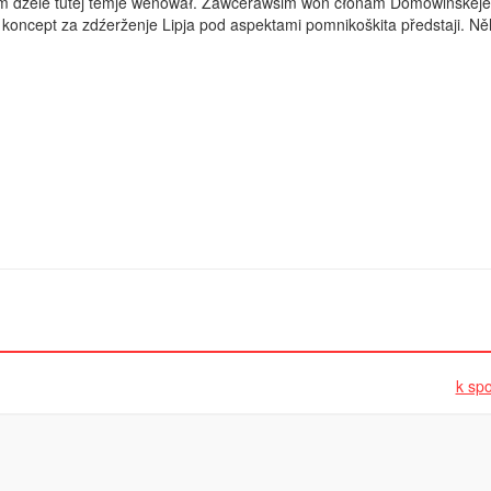
ym dźěle tutej temje wěnował. Zawčerawšim wón čłonam Domowinskeje
koncept za zdźerženje Lipja pod aspektami pomnikoškita předstaji. N
k spo