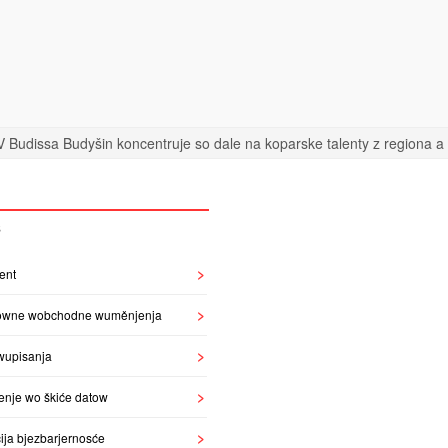
 Budissa Budyšin koncentruje so dale na koparske talenty z regiona a n
S
ent
owne wobchodne wuměnjenja
wupisanja
enje wo škiće datow
ija bjezbarjernosće