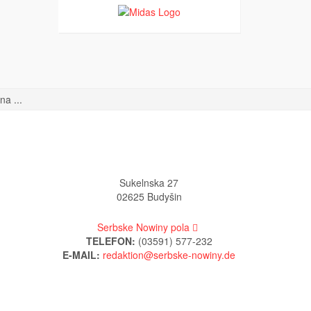
a ...
Sukelnska 27
02625 Budyšin
Serbske Nowiny pola
TELEFON:
(03591) 577-232
E-MAIL: