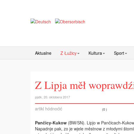
Aktualne
Z Łužicy
Kultura
Sport
Z Lipja měł woprawdźi
pjatk, 20. oktobera 2017
artikl hódnoćić
(0 )
Pančicy-Kukow
(BW/SN). Lipjo w Pančicach-Kukowje
Napadnje pak, zo je wjele městnow z młodymi štomi