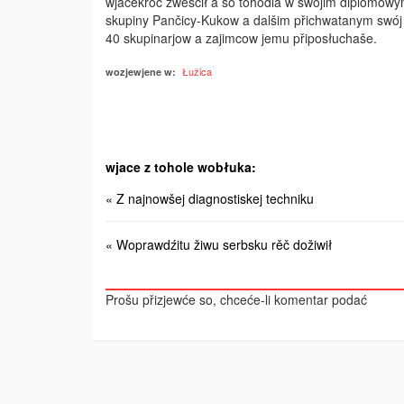
wjacekróć zwěsćił a so tohodla w swojim diplomow
skupiny Pančicy-Kukow a dalšim přichwatanym swój 
40 skupinarjow a zajimcow jemu­ připosłuchaše.
Łužica
wozjewjene w:
wjace z tohole wobłuka:
« Z najnowšej diagnostiskej techniku
« Woprawdźitu žiwu serbsku rěč dožiwił
Prošu přizjewće so, chceće-li komentar podać