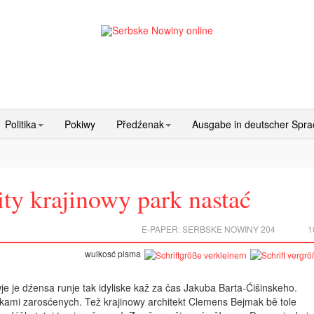
Politika
Pokiwy
Předźenak
Ausgabe in deutscher Spr
ty krajinowy park nastać
E-PAPER:
SERBSKE NOWINY 204
1
wulkosć pisma
 je dźensa runje tak idyliske kaž za čas Jakuba Barta-Ćišinskeho.
kami zarosćenych. Tež krajinowy architekt Clemens Bejmak bě tole