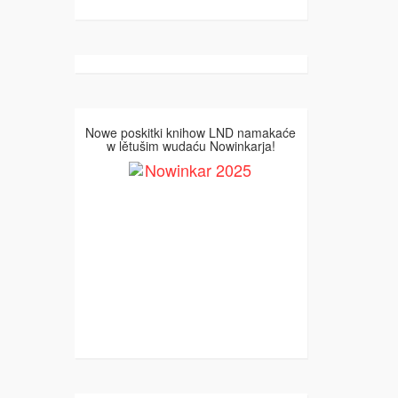
Nowe poskitki knihow LND namakaće
w lětušim wudaću Nowinkarja!