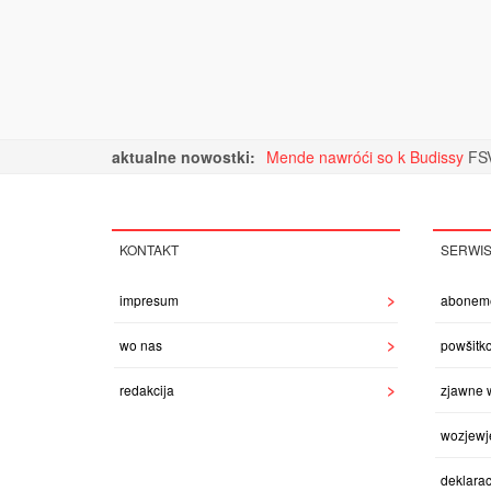
aktualne nowostki:
Mende nawróći so k Budissy
FSV
KONTAKT
SERWI
impresum
abonem
wo nas
powšitk
redakcija
zjawne 
wozjewj
deklarac