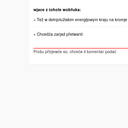
wjace z tohole wobłuka:
« Tež w delnjołužiskim energijowym kraju na kromje
« Chcedźa zarjad přetwarić
Prošu přizjewće so, chceće-li komentar podać