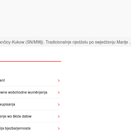
nčicy-Kukow (SN/MWj). Tradicionalnje njedźelu po swjedźenju Marije ..
S
ent
owne wobchodne wuměnjenja
wupisanja
enje wo škiće datow
ija bjezbarjernosće