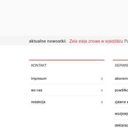
aktualne nowostki:
Zela steja znowa w srjedźišću
Pa
KONTAKT
SERWI
impresum
abonem
wo nas
powšitk
redakcija
zjawne 
wozjewj
deklarac