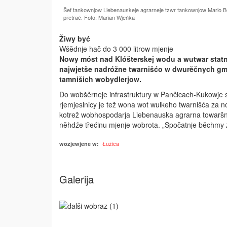
Šef tankownjow Liebenauskeje agrarneje tzwr tankownjow Mario B
přetrać. Foto: Marian Wjeńka
Žiwy być
Wšědnje hač do 3 000 litrow mjenje
Nowy móst nad Klóšterskej wodu a wutwar statn
najwjetše nadróžne twarnišćo w dwurěčnych gme
tamnišich wobydlerjow.
Do wobšěrneje infrastruktury w Pančicach-Kukowje 
rjemjeslnicy je tež wona wot wulkeho twarnišća za 
kotrež wobhospodarja Liebenauska agrarna towaršn
něhdźe třećinu mjenje wobrota. „Spočatnje běchmy z h
Łužica
wozjewjene w:
Galerija