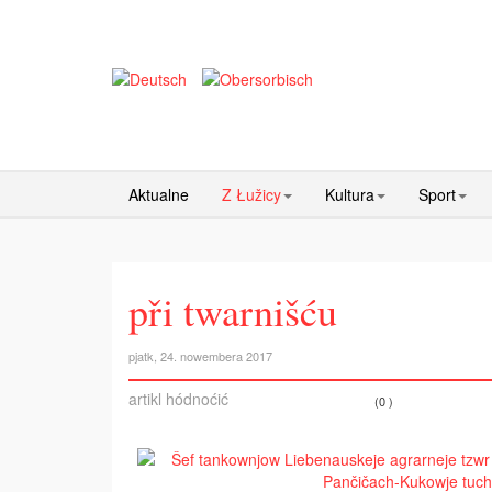
Aktualne
Z Łužicy
Kultura
Sport
při twarnišću
pjatk, 24. nowembera 2017
artikl hódnoćić
(0 )