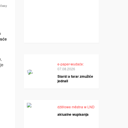
 časy
m
osće
h,
e-paper-wudaće:
je
07.08.2026
Starši a farar zmužiće
jednali
dźěłowe městna w LND
aktualne wupisanja