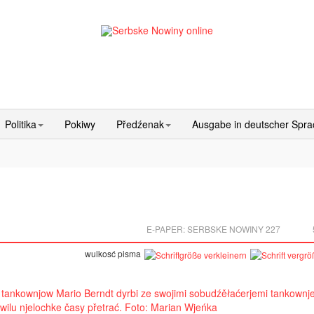
Politika
Pokiwy
Předźenak
Ausgabe in deutscher Spr
E-PAPER:
SERBSKE NOWINY 227
wulkosć pisma