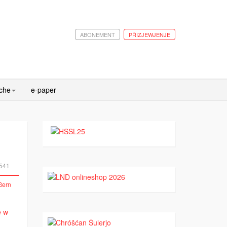
ABONEMENT
PŘIZJEWJENJE
ache
e-paper
541