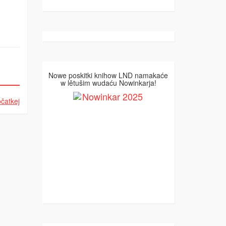
Nowe poskitki knihow LND namakaće
w lětušim wudaću Nowinkarja!
čatkej