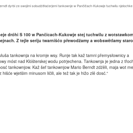
erndt dyrbi ze swojimi sobudźěłaćerjemi tankownje w Pančičach-Kukowje tuchwilu njelochke
eje dróhi S 100 w Pančicach-Kukowje stej tuchwilu z wotstawko
jnach. Z tejle seriju twarnišćo přewodźamy a wobswětlamy star
słuša tankownja na kromje wsy. Runje tak kaž tamni přemysłownicy a
nowy móst nad Klóšterskej wodu potrjechena. Tankownja je jedna z třoc
osć tankownjow. Kaž šef tankownjow Mario Berndt zdźěli, maja wot me
išće wjetšim minusom ličili, ale tež tak je hižo zlě dosć.“