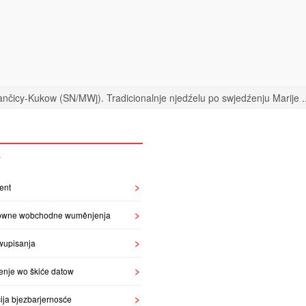
nčicy-Kukow (SN/MWj). Tradicionalnje njedźelu po swjedźenju Marije ..
S
ent
owne wobchodne wuměnjenja
wupisanja
enje wo škiće datow
ija bjezbarjernosće