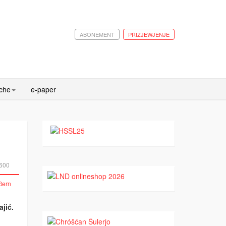
ABONEMENT
PŘIZJEWJENJE
ache
e-paper
600
jić.