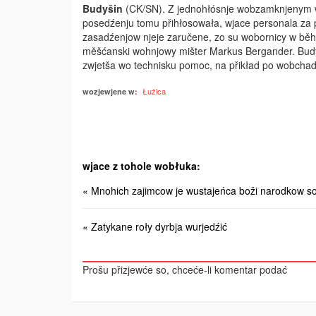
Budyšin
(CK/SN). Z jednohłósnje wobzamknjenym 
posedźenju tomu přihłosowała, wjace personala za 
zasadźenjow njeje zaručene, zo su wobornicy w běh
měšćanski wohnjowy mišter Markus Bergander. Budy
zwjetša wo technisku pomoc, na přikład po wobcha
Łužica
wozjewjene w:
wjace z tohole wobłuka:
« Mnohich zajimcow je wustajeńca boži narodkow so
« Zatykane roły dyrbja wurjedźić
Prošu přizjewće so, chceće-li komentar podać