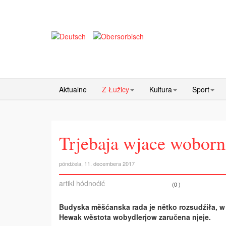
Aktualne
Z Łužicy
Kultura
Sport
Trjebaja wjace wobor
póndźela, 11. decembera 2017
artikl hódnoćić
(0 )
Budyska měšćanska rada je nětko rozsudźiła, w
Hewak wěstota wobydlerjow zaručena njeje.