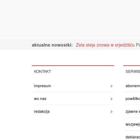
aktualne nowostki:
Zela steja znowa w srjedźišću
Pa
KONTAKT
SERWI
impresum
abonem
wo nas
powšitk
redakcija
zjawne 
wozjewj
deklarac