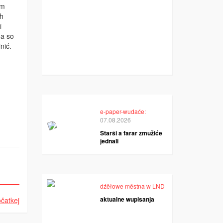
ym
ch
i
na so
nić.
e-paper-wudaće:
07.08.2026
Starši a farar zmužiće
jednali
dźěłowe městna w LND
aktualne wupisanja
čatkej