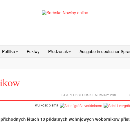
Politika
Pokiwy
Předźenak
Ausgabe in deutscher Spr
nikow
E-PAPER:
SERBSKE NOWINY 238
wulkosć pisma
 přichodnych lětach 13 přidatnych wohnjowych wobornikow přista