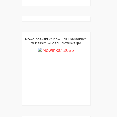
Nowe poskitki knihow LND namakaće
w lětušim wudaću Nowinkarja!