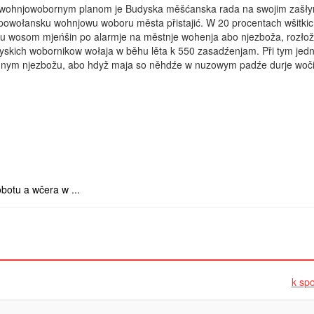
wohnjowobornym planom je Budyska měšćanska rada na swojim zašł
powołansku wohnjowu woboru města přistajić. W 20 procentach wšitki
u wosom mjeńšin po alarmje na městnje wohenja abo njezboža, rozłož
skich wobornikow wołaja w běhu lěta k 550 zasadźenjam. Při tym jed
dnym njezbožu, abo hdyž maja so něhdźe w nuzowym padźe durje woči
botu a wčera w ...
k spo