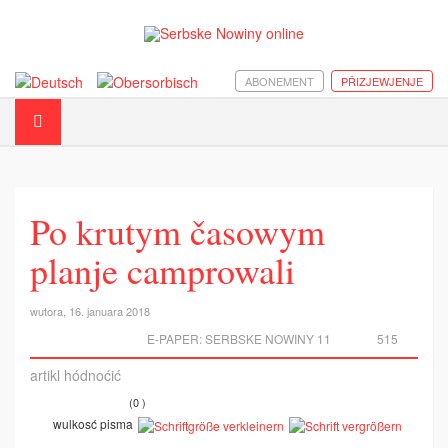
ABONEMENT
PŘIZJEWJENJE
Po krutym časowym
planje camprowali
wutora, 16. januara 2018
E-PAPER:
SERBSKE NOWINY 11
515
artikl hódnoćić
(0 )
wulkosć pisma