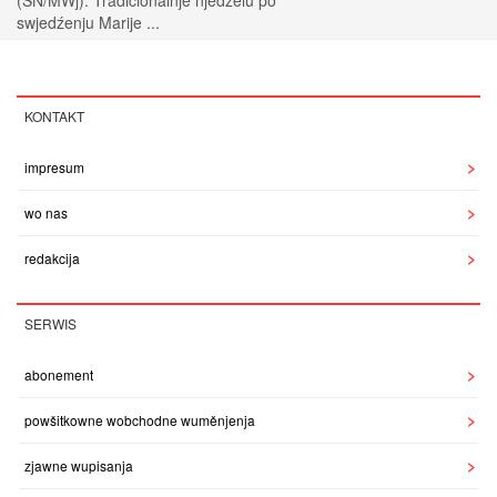
(SN/MWj). Tradicionalnje njedźelu po
swjedźenju Marije ...
KONTAKT
impresum
wo nas
redakcija
SERWIS
abonement
powšitkowne wobchodne wuměnjenja
zjawne wupisanja