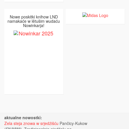
Nowe poskitki knihow LND
namakaće w lětušim wudaću
Nowinkarja!
aktualne nowostki:
Zela steja znowa w srjedźišću
Pančicy-Kukow