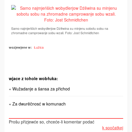
Samo najmjeńšich wobydlerjow Dźěwina su minjenu sobotu sobu na
zhromadne camprowanje sobu wzali. Foto: Jost Schmidtchen
Łužica
wozjewjene w:
wjace z tohole wobłuka:
« Wužadanje a šansa za přichod
« Za dwurěčnosć w komunach
Prošu přizjewće so, chceće-li komentar podać
k spočatkej