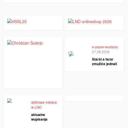
e-paper-wudaće:
07.08.2026
Starši a farar
zmužiće jednali
dźěłowe městna
w LND
aktualne
wupisanja