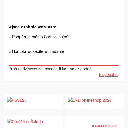
wjace z tohole wobłuka:
« Podpěruje město Serbski sejm?
« Horcota wosebite wužadanje
Prošu přizjewće so, chceće-li komentar podać
k spočatkej
e-paper-wudaće: