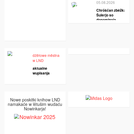
05.08.2026
Chróšćan zběžk:
Šulerjo so
dopominaja
dźěłowe městna
w LND
aktualne
wupisanja
Nowe poskitki knihow LND
namakaće w lětušim wudaću
Nowinkarja!