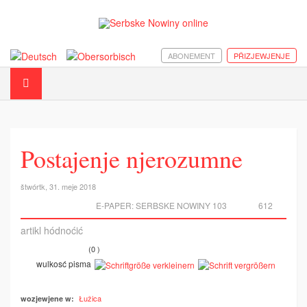
ABONEMENT
PŘIZJEWJENJE
Postajenje njerozumne
štwórtk, 31. meje 2018
E-PAPER:
SERBSKE NOWINY 103
612
artikl hódnoćić
(0 )
wulkosć pisma
Łužica
wozjewjene w: