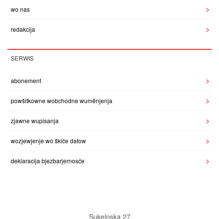
wo nas
redakcija
SERWIS
abonement
powšitkowne wobchodne wuměnjenja
zjawne wupisanja
wozjewjenje wo škiće datow
deklaracija bjezbarjernosće
Sukelnska 27