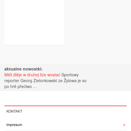
aktualne nowostki:
Měli dlěje w druhej lize wostać
Sportowy
reporter Georg Zielonkowski ze Žylowa je so
po hrě přećiwo ...
KONTAKT
impresum