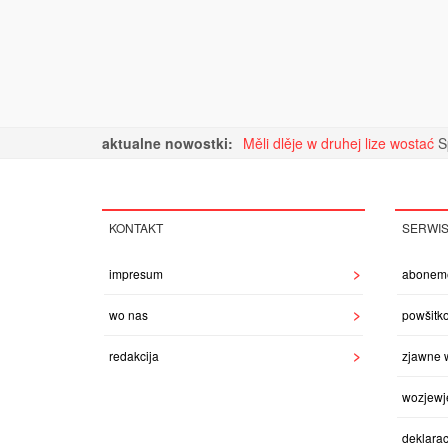
aktualne nowostki:
Měli dlěje w druhej lize wostać
S
KONTAKT
SERWI
impresum
abonem
wo nas
powšitk
redakcija
zjawne 
wozjewj
deklarac