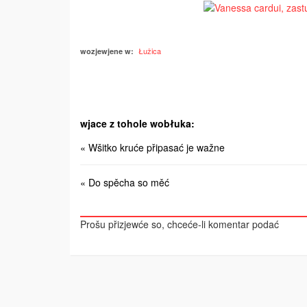
Łužica
wozjewjene w:
wjace z tohole wobłuka:
« Wšitko kruće připasać je wažne
« Do spěcha so měć
Prošu přizjewće so, chceće-li komentar podać