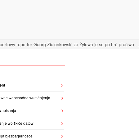
portowy reporter Georg Zielonkowski ze Žylowa je so po hrě přećiwo ...
S
ent
owne wobchodne wuměnjenja
wupisanja
enje wo škiće datow
ija bjezbarjernosće