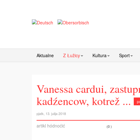
Aktualne
Z Łužicy
Kultura
Sport
Vanessa cardui, zastu
kadźencow, kotrež ...
p
pjatk, 13. julija 2018
artikl hódnoćić
(0 )