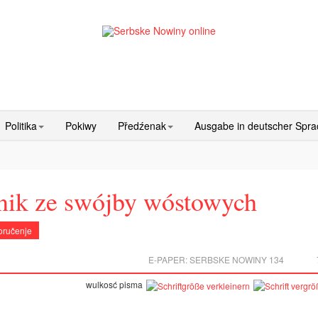
Politika
Pokiwy
Předźenak
Ausgabe in deutscher Spr
pnik ze swójby wóstowych
oručenje
E-PAPER:
SERBSKE NOWINY 134
wulkosć pisma