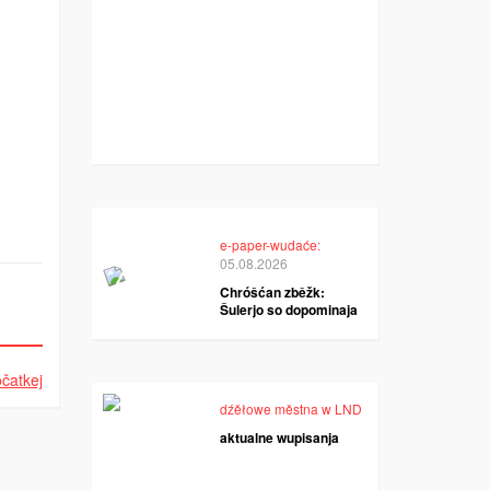
e-paper-wudaće:
05.08.2026
Chróšćan zběžk:
Šulerjo so dopominaja
čatkej
dźěłowe městna w LND
aktualne wupisanja