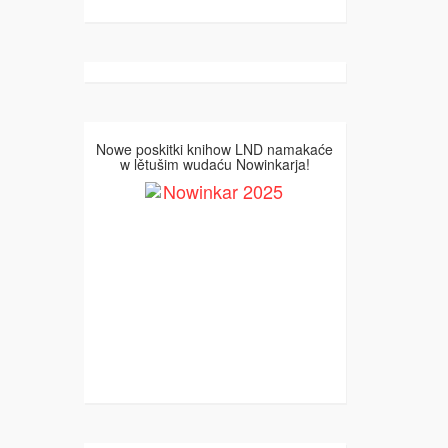
Nowe poskitki knihow LND namakaće
w lětušim wudaću Nowinkarja!