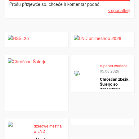
Prošu přizjewće so, chceće-li komentar podać
k spočatkej
e-paper-wudaće:
05.08.2026
Chróšćan zběžk:
Šulerjo so
dopominaja
dźěłowe městna
w LND