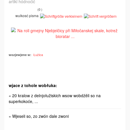
artikl hódnoćić
(0 )
wulkosć pisma
Łužica
wozjewjene w:
wjace z tohole wobłuka:
« 20 kralow z delnjołužiskich wsow wobdźěli so na
superkokoće, ...
« Wjeseli so, zo zwón dale zwoni