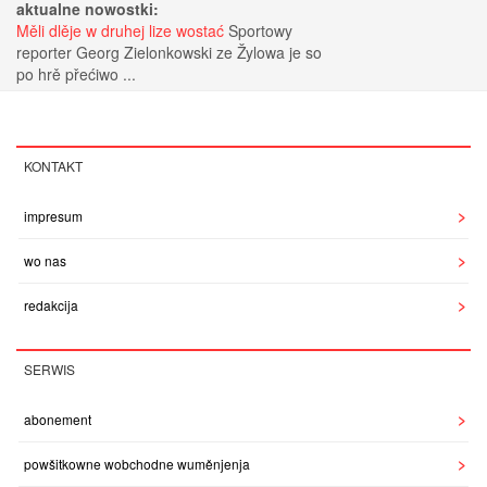
aktualne nowostki:
Měli dlěje w druhej lize wostać
Sportowy
reporter Georg Zielonkowski ze Žylowa je so
po hrě přećiwo ...
KONTAKT
impresum
wo nas
redakcija
SERWIS
abonement
powšitkowne wobchodne wuměnjenja