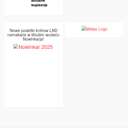
aktualne
wupisanja
Nowe poskitki knihow LND
namakaće w lětušim wudaću
Nowinkarja!