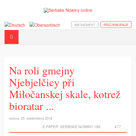
ABONEMENT
PŘIZJEWJENJE
Na roli gmejny
Njebjelčicy při
Miłočanskej skale, kotrež
bioratar ...
wutora, 25. septembera 2018
E-PAPER:
SERBSKE NOWINY 186
477