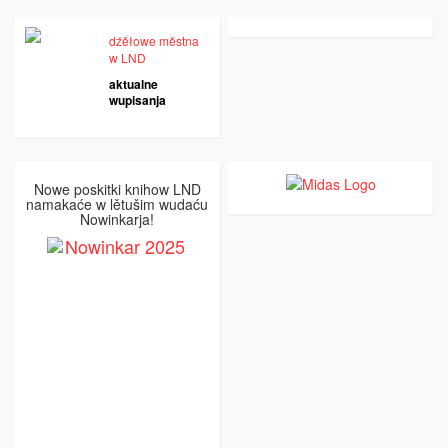
dźěłowe městna
w LND
aktualne
wupisanja
Nowe poskitki knihow LND
namakaće w lětušim wudaću
Nowinkarja!