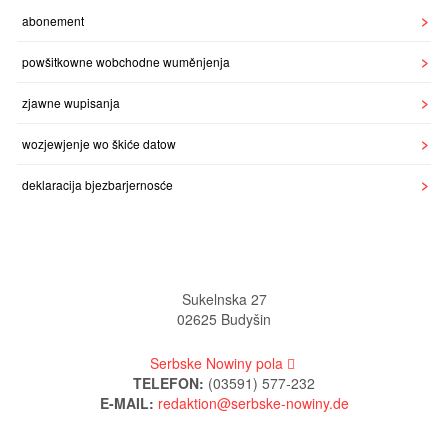
abonement
powšitkowne wobchodne wuměnjenja
zjawne wupisanja
wozjewjenje wo škiće datow
deklaracija bjezbarjernosće
Sukelnska 27
02625 Budyšin
Serbske Nowiny pola
TELEFON:
(03591) 577-232
E-MAIL: