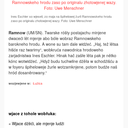
Ines Eschler so wjeseli, zo maja na špihelowej žurli Ramnowskeho hrodu
zaso po originalu zhotowjenej wazy. Foto: Uwe Menschner
Ramnow
(UM/SN). Twarske róšty postajachu minjene
dwaceći lět mjenje abo bóle wobraz Ramnowskeho
barokneho hrodu. A wone su tam dale widźeć. „Haj, tež lětsa
hišće raz twarimy“, wobkruća nawodnica hrodoweho
zarjadnistwa Ines Eschler. Hinak hač zašłe lěta pak je nětko
kónc wotwidźeć. „Hdyž budu tuchwilne dźěła w schodźišću a
w foyeru špiheloweje žurle wotzamknjene, potom budźe naš
hród dosaněrowany.“
Łužica
wozjewjene w:
wjace z tohole wobłuka:
« Wjace dźěći, ale mjenje ludźi