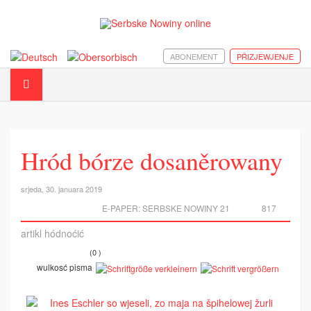
ABONEMENT
PŘIZJEWJENJE
Hród bórze dosaněrowany
srjeda, 30. januara 2019
E-PAPER:
SERBSKE NOWINY 21
817
artikl hódnoćić
(0 )
wulkosć pisma