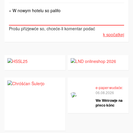
« W nowym hotelu so paliło
Prošu přizjewće so, chceće-li komentar podać
k spočatkej
e-paper-wudaće:
06.08.2026
We Wětrowje na
přeco kónc