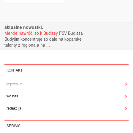
aktualne nowostki:
Mende nawróći so k Budissy
FSV Budissa
Budyšin koncentruje so dale na koparske
talenty z regiona a na ...
KONTAKT
impresum
wo nas
redakcija
SERWIS