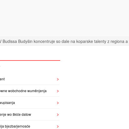
 Budissa Budyšin koncentruje so dale na koparske talenty z regiona a n
S
ent
owne wobchodne wuměnjenja
wupisanja
enje wo škiće datow
ija bjezbarjernosće