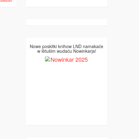
Nowe poskitki knihow LND namakaće
w lětušim wudaću Nowinkarja!