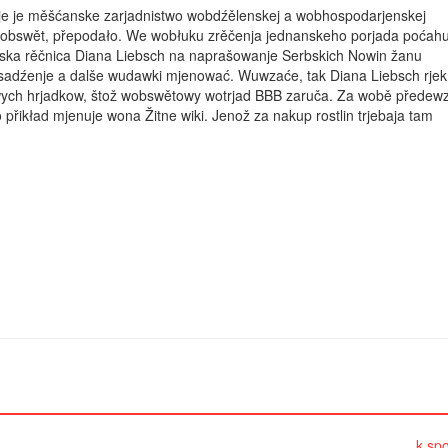
je je měšćanske zarjadnistwo wobdźělenskej a wobhospodarjenskej
wobswět, přepodało. We wobłuku zrěčenja jednanskeho porjada poćahu
nska rěčnica Diana Liebsch na naprašowanje Serbskich Nowin žanu
osadźenje a dalše wudawki mjenować. Wuwzaće, tak Diana Liebsch rjekn
owych hrjadkow, štož wobswětowy wotrjad BBB zaruča. Za wobě předewz
o přikład mjenuje wona Žitne wiki. Jenož za nakup rostlin trjebaja tam
k spo