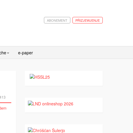
ABONEMENT
PŘIZJEWJENJE
ache
e-paper
413