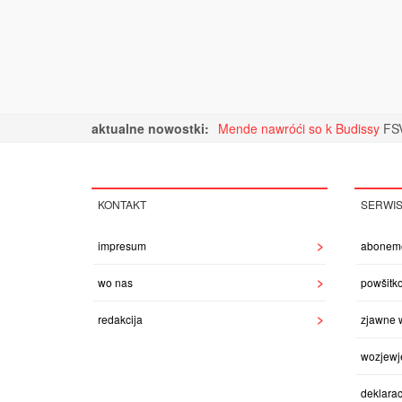
aktualne nowostki:
Mende nawróći so k Budissy
FSV
KONTAKT
SERWI
impresum
abonem
wo nas
powšitk
redakcija
zjawne 
wozjewj
deklarac