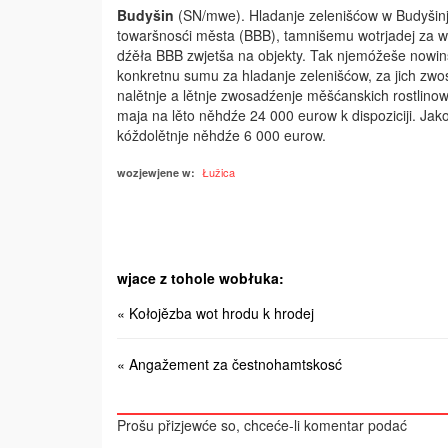
Budyšin
(SN/mwe). Hladanje zelenišćow w Budyšin
towaršnosći města (BBB), tamnišemu wotrjadej za 
dźěła BBB zwjetša na objekty. Tak njemóžeše nowi
konkretnu sumu za hladanje zelenišćow, za jich zw
nalětnje a lětnje zwosadźenje měšćanskich rostlin
maja na lěto ně­hdźe 24 000 eurow k dispoziciji. Jak
kóždolětnje něhdźe 6 000 eurow.
Łužica
wozjewjene w:
wjace z tohole wobłuka:
« Kołojězba wot hrodu k hrodej
« Angažement za čestnohamtskosć
Prošu přizjewće so, chceće-li komentar podać