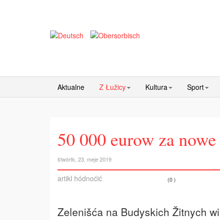
Aktualne
Z Łužicy
Kultura
Sport
50 000 eurow za nowe
štwórtk, 23. meje 2019
artikl hódnoćić
(0 )
Zelenišća na Budyskich Žitnych w