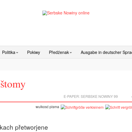
Politika
Pokiwy
Předźenak
Ausgabe in deutscher Spr
 štomy
E-PAPER:
SERBSKE NOWINY 99
wulkosć pisma
ikach přetworjene