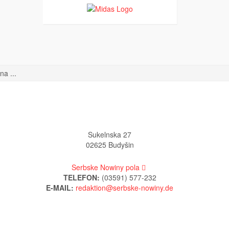
a ...
Sukelnska 27
02625 Budyšin
Serbske Nowiny pola
TELEFON:
(03591) 577-232
E-MAIL: