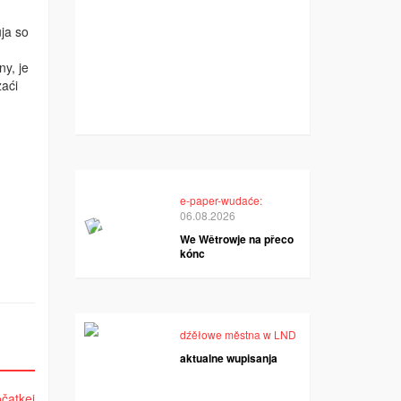
ja so
y, je
aći
e-paper-wudaće:
06.08.2026
We Wětrowje na přeco
kónc
dźěłowe městna w LND
aktualne wupisanja
čatkej