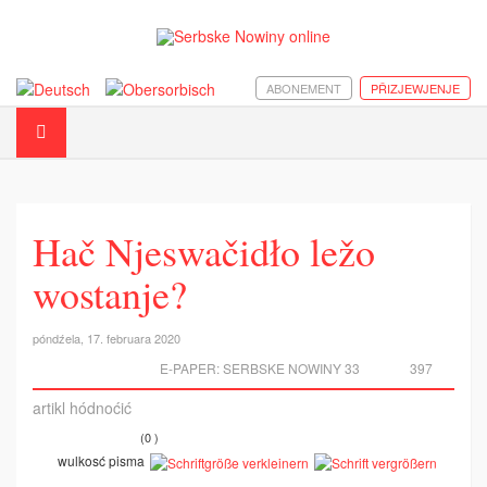
ABONEMENT
PŘIZJEWJENJE
Hač Njeswačidło ležo
wostanje?
póndźela, 17. februara 2020
E-PAPER:
SERBSKE NOWINY 33
397
artikl hódnoćić
(0 )
wulkosć pisma