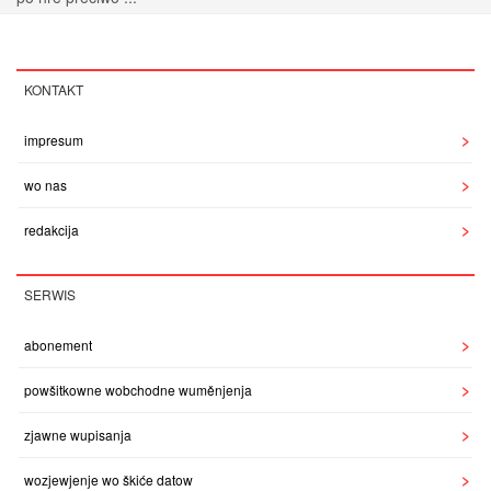
KONTAKT
impresum
wo nas
redakcija
SERWIS
abonement
powšitkowne wobchodne wuměnjenja
zjawne wupisanja
wozjewjenje wo škiće datow