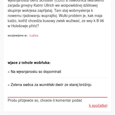
wjesnjanosta Gerd Schuster (CDU) a nawodnica twarskeho
zarjada gmejny Katrin Ullrich we wotpowědnej dźěłowej
skupinje wokrjesa zapři­jataj. Tam staj wobmyslenja k
nowemu rjadowanju wupra­jiłoj. Wulki problem je, kak maja
ludźo, kotřiž chcedźa busowy zwisk wužiwać, ze wsy k B 96
w Holešowje přińć?
Łužica
wozjewjene w:
wjace z tohole wobłuka:
« Na wjesnjanostu so dopominali
« Zelena swěca za wuměłski dwór ze starej bróžnju
Prošu přizjewće so, chceće-li komentar podać
k spočatkej