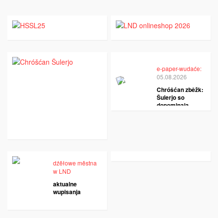
e-paper-wudaće:
05.08.2026
Chróšćan zběžk:
Šulerjo so
dopominaja
dźěłowe městna
w LND
aktualne
wupisanja