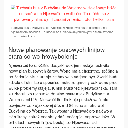
Tuchwilu bus z Budyšina do Wojerec w Holešowje hišće do směra na
Njeswačidło wotboča. To móhło so z planowanymi nowymi čarami změnić.
Foto: Feliks Haza
Nowe planowanje busowych linijow
stara so wo hłowybolenje
Njeswačidło
(JK/SN). Budyski wokrjes nastaja tuchwilu
nowy plan busowych čarow. Wone maja eficientne, spěšne a
na žadanja strukturneje změny wu­směrjene być. Zwiski budu
zdźěla di­rektniše a spěšniše, někotre gmejny pak wo­ne před
wulke problemy stajeja. K nim słuša tež Njeswačanska. Tam
su zhonili, zo njebudźe dotalny zwisk mjez Budyšinom a
Wojerecami hižo Njeswačidło direktnje posłužować, ale
powjedźe po zwjazkowej dróze B 96 runu smuhu wot
Budyšina do Wo­jerec. Tak wostanu Njeswačidło nalěwo a
Hórnikecy, kotrež podobny dóńt poćerpja, naprawo ležo. W
přihotach nowych linijow běštaj tež Njeswačanski