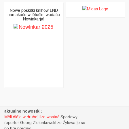
Nowe poskitki knihow LND
namakaće w lětušim wudaću
Nowinkarja!
aktualne nowostki:
Měli dlěje w druhej lize wostać
Sportowy
reporter Georg Zielonkowski ze Žylowa je so
po hrě přećiwo ...